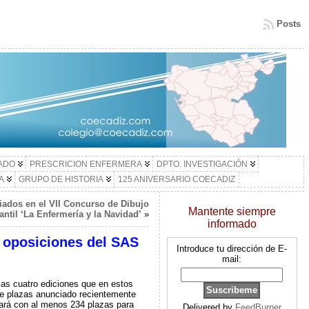
Posts
LADO
PRESCRICION ENFERMERA
DPTO. INVESTIGACIÓN
A
GRUPO DE HISTORIA
125 ANIVERSARIO COECADIZ
iados en el VII Concurso de Dibujo
Mantente siempre
fantil ‘La Enfermería y la Navidad’
»
informado
s oposiciones del SAS
Introduce tu dirección de E-
mail:
as cuatro ediciones que en estos
de plazas anunciado recientemente
ará con al menos 234 plazas para
Delivered by
FeedBurner