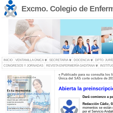
Excmo. Colegio de Enferm
INICIO
VENTANILLA ÚNICA
SECRETARIA
DOCENCIA
DPTO. JURÍ
CONGRESOS Y JORNADAS
REVISTA ENFERMERÍA GADITANA
INSTITU
«
Publicado para su consulta los l
Única del SAS corte octubre de 20
Abierta la preinscripc
Dará comienzo a par
Redacción Cádiz, 0
momentos se están r
por el Servicio Anda