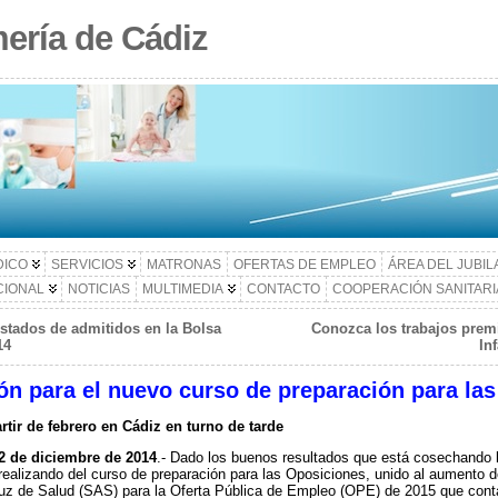
ería de Cádiz
DICO
SERVICIOS
MATRONAS
OFERTAS DE EMPLEO
ÁREA DEL JUBI
CIONAL
NOTICIAS
MULTIMEDIA
CONTACTO
COOPERACIÓN SANITARI
istados de admitidos en la Bolsa
Conozca los trabajos prem
14
In
ión para el nuevo curso de preparación para la
tir de febrero en Cádiz en turno de tarde
2 de diciembre de 2014
.- Dado los buenos resultados que está cosechando l
ealizando del curso de preparación para las Oposiciones, unido al aumento 
luz de Salud (SAS) para la Oferta Pública de Empleo (OPE) de 2015 que cont