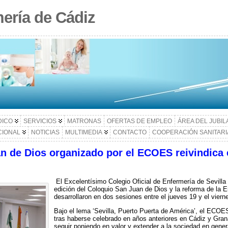
ería de Cádiz
DICO
SERVICIOS
MATRONAS
OFERTAS DE EMPLEO
ÁREA DEL JUBI
CIONAL
NOTICIAS
MULTIMEDIA
CONTACTO
COOPERACIÓN SANITARI
an de Dios organizado por el ECOES reivindica 
El Excelentísimo Colegio Oficial de Enfermería de Sevilla
edición del Coloquio San Juan de Dios y la reforma de la 
desarrollaron en dos sesiones entre el jueves 19 y el viern
Bajo el lema ‘Sevilla, Puerto Puerta de América’, el ECOES
tras haberse celebrado en años anteriores en Cádiz y Gran
seguir poniendo en valor y extender a la sociedad en general