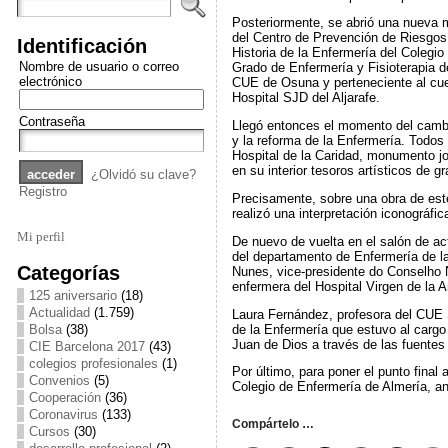
Posteriormente, se abrió una nueva
del Centro de Prevención de Riesgos 
Identificación
Historia de la Enfermería del Colegio
Nombre de usuario o correo
Grado de Enfermería y Fisioterapia d
electrónico
CUE de Osuna y perteneciente al cue
Hospital SJD del Aljarafe.
Contraseña
Llegó entonces el momento del camb
y la reforma de la Enfermería. Todos 
Hospital de la Caridad, monumento jo
en su interior tesoros artísticos de g
¿Olvidó su clave?
Registro
Precisamente, sobre una obra de este
realizó una interpretación iconográf
Mi perfil
De nuevo de vuelta en el salón de a
del departamento de Enfermería de la 
Categorías
Nunes, vice-presidente do Conselho
enfermera del Hospital Virgen de la A
125 aniversario
(18)
Actualidad
(1.759)
Laura Fernández, profesora del CUE S
de la Enfermería que estuvo al cargo
Bolsa
(38)
Juan de Dios a través de las fuentes
CIE Barcelona 2017
(43)
colegios profesionales
(1)
Por último, para poner el punto final
Convenios
(5)
Colegio de Enfermería de Almería, an
Cooperación
(36)
Coronavirus
(133)
Compártelo …
Cursos
(30)