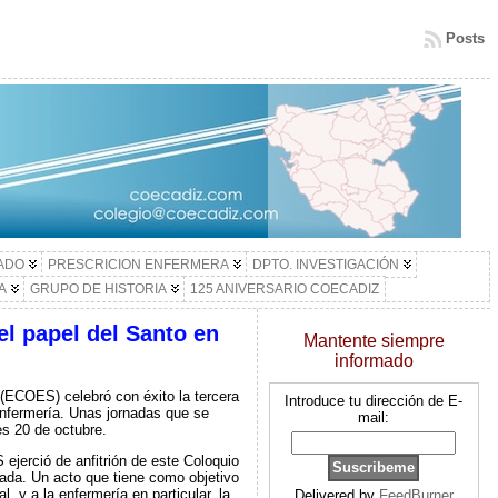
Posts
LADO
PRESCRICION ENFERMERA
DPTO. INVESTIGACIÓN
A
GRUPO DE HISTORIA
125 ANIVERSARIO COECADIZ
el papel del Santo en
Mantente siempre
informado
 (ECOES) celebró con éxito la tercera
Introduce tu dirección de E-
Enfermería. Unas jornadas que se
mail:
es 20 de octubre.
 ejerció de anfitrión de este Coloquio
ada. Un acto que tiene como objetivo
, y a la enfermería en particular, la
Delivered by
FeedBurner