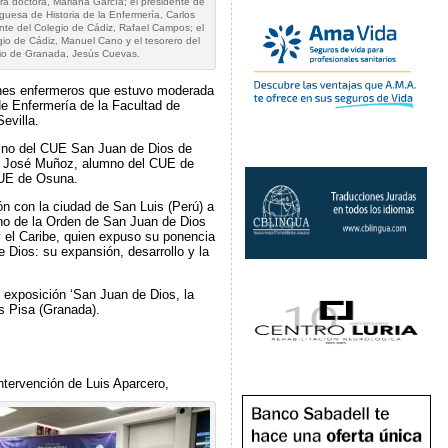
ra doctora, Mariana García; el presidente de
guesa de Historia de la Enfermería, Carlos
nte del Colegio de Cádiz, Rafael Campos; el
gio de Cádiz, Manuel Cano y el tesorero del
io de Granada, Jesús Cuevas.
nes enfermeros que estuvo moderada
de Enfermería de la Facultad de
evilla.
umno del CUE San Juan de Dios de
n José Muñoz, alumno del CUE de
CUE de Osuna.
ón con la ciudad de San Luis (Perú) a
no de la Orden de San Juan de Dios
y el Caribe, quien expuso su ponencia
 Dios: su expansión, desarrollo y la
u exposición ‘San Juan de Dios, la
s Pisa (Granada).
ntervención de Luis Aparcero,