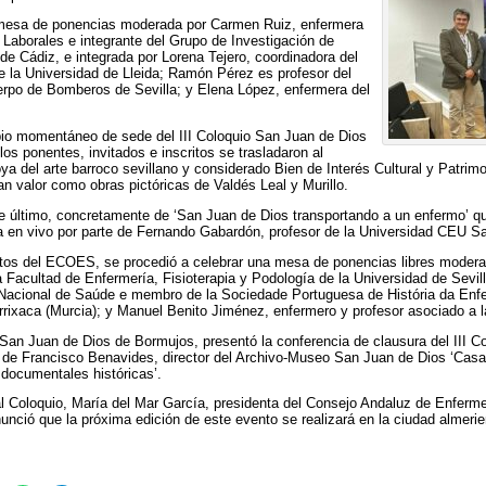
 mesa de ponencias moderada por Carmen Ruiz, enfermera
Laborales e integrante del Grupo de Investigación de
 de Cádiz, e integrada por Lorena Tejero, coordinadora del
e la Universidad de Lleida; Ramón Pérez es profesor del
rpo de Bomberos de Sevilla; y Elena López, enfermera del
io momentáneo de sede del III Coloquio San Juan de Dios
los ponentes, invitados e inscritos se trasladaron al
ya del arte barroco sevillano y considerado Bien de Interés Cultural y Patrim
ran valor como obras pictóricas de Valdés Leal y Murillo.
 último, concretamente de ‘San Juan de Dios transportando a un enfermo’ qu
ica en vivo por parte de Fernando Gabardón, profesor de la Universidad CEU S
ctos del ECOES, se procedió a celebrar una mesa de ponencias libres modera
Facultad de Enfermería, Fisioterapia y Podología de la Universidad de Sevilla
 Nacional de Saúde e membro de la Sociedade Portuguesa de História da En
rrixaca (Murcia); y Manuel Benito Jiménez, enfermero y profesor asociado a l
an Juan de Dios de Bormujos, presentó la conferencia de clausura del III C
 de Francisco Benavides, director del Archivo-Museo San Juan de Dios ‘Casa
 documentales históricas’.
 al Coloquio, María del Mar García, presidenta del Consejo Andaluz de Enferme
unció que la próxima edición de este evento se realizará en la ciudad almeri