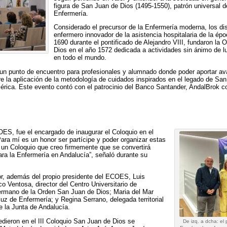
figura de San Juan de Dios (1495-1550), patrón universal d
Enfermería.
Considerado el precursor de la Enfermería moderna, los di
enfermero innovador de la asistencia hospitalaria de la ép
1690 durante el pontificado de Alejandro VIII, fundaron la
Dios en el año 1572 dedicada a actividades sin ánimo de lu
en todo el mundo.
 un punto de encuentro para profesionales y alumnado donde poder aportar ava
re la aplicación de la metodología de cuidados inspirados en el legado de San
érica. Este evento contó con el patrocinio del Banco Santander, AndalBrok c
ES, fue el encargado de inaugurar el Coloquio en el
Para mí es un honor ser partícipe y poder organizar estas
 un Coloquio que creo firmemente que se convertirá
ra la Enfermería en Andalucía”, señaló durante su
r, además del propio presidente del ECOES, Luis
 Ventosa, director del Centro Universitario de
rmano de la Orden San Juan de Dios; Maria del Mar
uz de Enfermería; y Regina Serrano, delegada territorial
 la Junta de Andalucía.
dieron en el III Coloquio San Juan de Dios se
De izq. a dcha: el