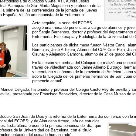
a, Metodología de cuidados y Arte. Así, Aurora Jesús
Escobar; la enferme
la Sociedad Portu
 Real Parroquia de Sta. María Magdalena y profesora de la
Louzada; el preside
 la primera de las conferencias de la jornada del jueves
secretario del Cole
va España. Visión americanista de la Enfermería’.
Coleg
Acto seguido, la sede del ECOES
acogió una mesa de ponencias a cargo de alumnos y jóve
por Sergio Barrientos, doctor y profesor del departamento 
Enfermería, Fisioterapia y Podología de la Universidad de S
Los participantes de dicha mesa fueron Néstor Canal, al
Bormujos; José A Tejero, Alumno del CUE Cruz Roja; Jua
Osuna; y Alejandro Carmona, alumno de 2º de grado del 
En la sesión vespertina del Coloquio se realizó una conexi
través de videollamada con Jaime Alberto Buitrago, herma
y secretario y ecónomo de la provincia de América Latina 
sobre la ‘Llegada de los primeros hermanos de San Juan de
presencia actual’.
Manuel Delgado, historiador y profesor del Colegio Cristo Rey de Sevilla y s
evilla’, presentada por Francisco Benavides, director de la Casa Museo de lo
Coloquio San Juan de Dios y la reforma de la Enfermería dio comienzo
con la i
ocal del ECOES; y de Almudena Arroyo, jefa de estudios
s. Esta última presentó la primera ponencia del día, que
fesora de la Universidad de Barcelona, con el título
 implementación del cuidado humanizado’