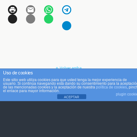
Volver arriba
Uso de cookies
Este sitio web utiliza cookies para que usted tenga la mejor experiencia de
Móvil
Escritorio
usuario. Si continúa navegando está dando su consentimiento para la aceptació
de las mencionadas cookies y la aceptación de nuestra
política de cookies
, pinc
el enlace para mayor información.
plugin cooki
ACEPTAR