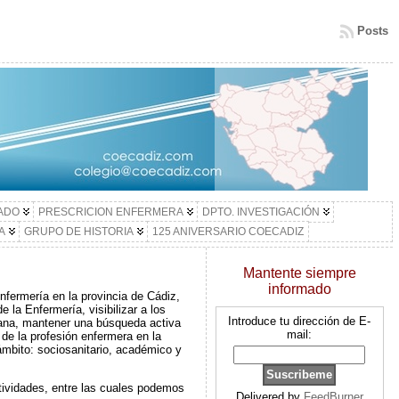
Posts
LADO
PRESCRICION ENFERMERA
DPTO. INVESTIGACIÓN
A
GRUPO DE HISTORIA
125 ANIVERSARIO COECADIZ
Mantente siempre
informado
nfermería en la provincia de Cádiz,
e la Enfermería, visibilizar a los
Introduce tu dirección de E-
itana, mantener una búsqueda activa
mail:
 de la profesión enfermera en la
ámbito: sociosanitario, académico y
ctividades, entre las cuales podemos
Delivered by
FeedBurner