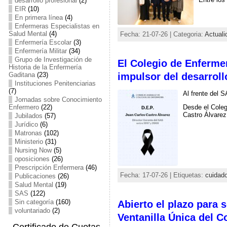
desarrollo profesional
(2)
EIR
(10)
En primera línea
(4)
Enfermeras Especialistas en
Salud Mental
(4)
Fecha: 21-07-26 | Categoria:
Actuali
Enfermería Escolar
(3)
Enfermería Militar
(34)
Grupo de Investigación de
El Colegio de Enfermer
Historia de la Enfermería
impulsor del desarroll
Gaditana
(23)
Instituciones Penitenciarias
(7)
Al frente del 
Jornadas sobre Conocimiento
Enfermero
(22)
Desde el Coleg
Castro Álvarez
Jubilados
(57)
Jurídico
(6)
Matronas
(102)
Ministerio
(31)
Nursing Now
(5)
oposiciones
(26)
Prescripción Enfermera
(46)
Fecha: 17-07-26 | Etiquetas:
cuidad
Publicaciones
(26)
Salud Mental
(19)
SAS
(122)
Sin categoría
(160)
Abierto el plazo para s
voluntariado
(2)
Ventanilla Única del 