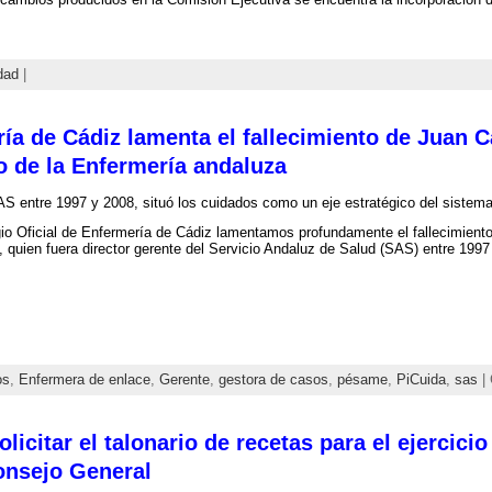
dad
|
ía de Cádiz lamenta el fallecimiento de Juan C
o de la Enfermería andaluza
SAS entre 1997 y 2008, situó los cuidados como un eje estratégico del sistema
io Oficial de Enfermería de Cádiz lamentamos profundamente el fallecimient
, quien fuera director gerente del Servicio Andaluz de Salud (SAS) entre 199
os
,
Enfermera de enlace
,
Gerente
,
gestora de casos
,
pésame
,
PiCuida
,
sas
| 
olicitar el talonario de recetas para el ejercicio
Consejo General