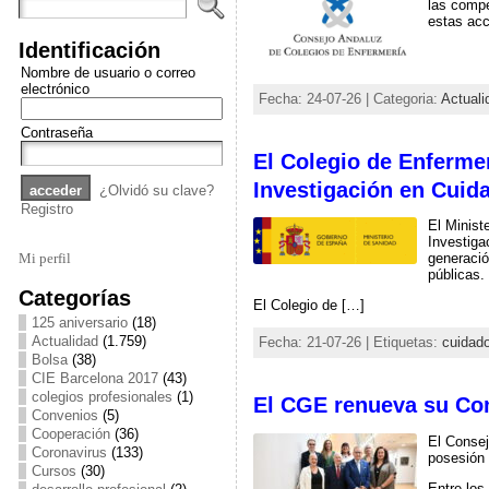
las compe
estas acc
Identificación
Nombre de usuario o correo
electrónico
Fecha: 24-07-26 | Categoria:
Actuali
Contraseña
El Colegio de Enfermer
Investigación en Cuid
¿Olvidó su clave?
Registro
El Minist
Investiga
Mi perfil
generación
públicas.
Categorías
El Colegio de […]
125 aniversario
(18)
Actualidad
(1.759)
Fecha: 21-07-26 | Etiquetas:
cuidad
Bolsa
(38)
CIE Barcelona 2017
(43)
colegios profesionales
(1)
El CGE renueva su Com
Convenios
(5)
Cooperación
(36)
El Consej
Coronavirus
(133)
posesión 
Cursos
(30)
Entre los