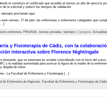
desde el comienzo el certificado que acredite al menos un año de ejercicio prof
n de la solicitud y reducir los tiempos de validación
l talonario pinchando aquí
de este viernes, 17 de julio, las enfermeras y enfermeros colegiados que cumpla
 […]
pción enfermera
,
PRIVADA
,
recetas privadas
,
talonario
| Categoria:
Actualida
ría y Fisioterapia de Cádiz, con la colaboració
ión interactiva sobre Florence Nightingale
a itinerante, que se estrenará en octubre coincidiendo con el inicio del curso
FC y la realidad aumentada para acercar la figura de la madre de la enferm
 y alejada de mitos
re.- La Facultad de Enfermería y Fisioterapia […]
d de Enfermería de Algeciras
,
Facultad de Enfermería y Fisioterapia de Cádi