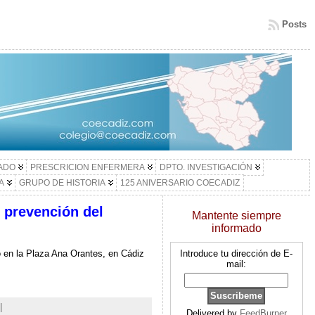
Posts
LADO
PRESCRICION ENFERMERA
DPTO. INVESTIGACIÓN
A
GRUPO DE HISTORIA
125 ANIVERSARIO COECADIZ
 prevención del
Mantente siempre
informado
do en la Plaza Ana Orantes, en Cádiz
Introduce tu dirección de E-
mail:
|
Delivered by
FeedBurner