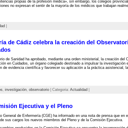
tencias propias de la profesión médica», sin embargo, los colegios provinci
iones no expresan el sentir de la mayoría de los médicos que trabajan realm
dad
|
ía de Cádiz celebra la creación del Observator
ados
erio de Sanidad ha aprobado, mediante una orden ministerial, la creación del 
ción en Cuidados, un órgano colegiado destinado a impulsar la investigación e
 de evidencia científica y favorecer su aplicación a la práctica asistencial, la
os
,
investigación
,
observatorio
| Categoria:
Actualidad
|
isión Ejecutiva y el Pleno
o General de Enfermería (CGE) ha informado en una nota de prensa que en el 
de sus cargos los nuevos miembros del Pleno y de la Comisión Ejecutiva.
 cambios producidos en la Comisión Ejecutiva se encuentra la incorporación 