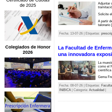
Certificado de Cuotas
Adjuntar 
de 2025
tramitació
Solicite e
A partir 
talonario
Fecha: 13-07-26 | Etiquetas:
prescri
Colegiados de Honor
La Facultad de Enferme
2026
una innovadora exposic
La muestr
como el N
científica
Gema Frei
Fecha: 08-07-26 | Etiquetas:
Faculta
INiBICA
| Categoria:
Actualidad
|