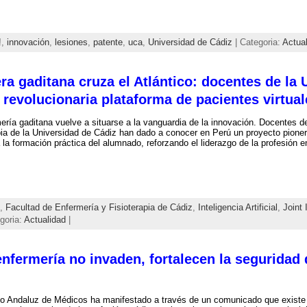
!
,
innovación
,
lesiones
,
patente
,
uca
,
Universidad de Cádiz
| Categoria:
Actua
a gaditana cruza el Atlántico: docentes de la 
revolucionaria plataforma de pacientes virtual
ería gaditana vuelve a situarse a la vanguardia de la innovación. Docentes d
pia de la Universidad de Cádiz han dado a conocer en Perú un proyecto pionero
 a la formación práctica del alumnado, reforzando el liderazgo de la profesión 
,
Facultad de Enfermería y Fisioterapia de Cádiz
,
Inteligencia Artificial
,
Joint 
goria:
Actualidad
|
fermería no invaden, fortalecen la seguridad d
o Andaluz de Médicos ha manifestado a través de un comunicado que existe u