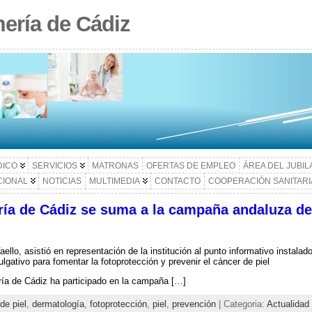
ería de Cádiz
DICO
SERVICIOS
MATRONAS
OFERTAS DE EMPLEO
ÁREA DEL JUBI
CIONAL
NOTICIAS
MULTIMEDIA
CONTACTO
COOPERACIÓN SANITARI
ría de Cádiz se suma a la campaña andaluza de
aello, asistió en representación de la institución al punto informativo instala
vulgativo para fomentar la fotoprotección y prevenir el cáncer de piel
ría de Cádiz ha participado en la campaña […]
de piel
,
dermatología
,
fotoprotección
,
piel
,
prevención
| Categoria:
Actualidad