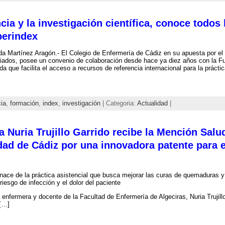
ncia y la investigación científica, conoce todos
berindex
a Martínez Aragón.- El Colegio de Enfermería de Cádiz en su apuesta por el de
iados, posee un convenio de colaboración desde hace ya diez años con la Fu
da que facilita el acceso a recursos de referencia internacional para la prácti
ia
,
formación
,
index
,
investigación
| Categoria:
Actualidad
|
 Nuria Trujillo Garrido recibe la Mención Salu
dad de Cádiz por una innovadora patente para e
nace de la práctica asistencial que busca mejorar las curas de quemaduras y 
 riesgo de infección y el dolor del paciente
enfermera y docente de la Facultad de Enfermería de Algeciras, Nuria Trujillo
 […]