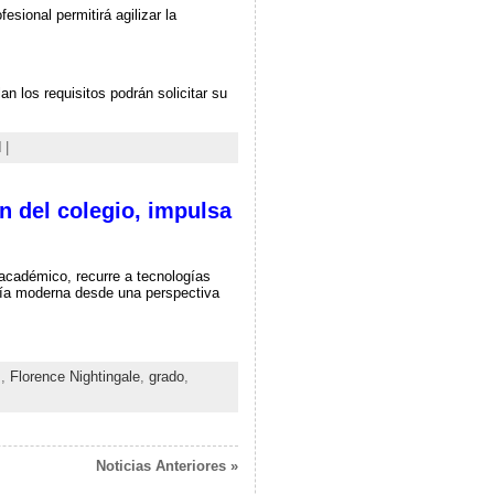
esional permitirá agilizar la
n los requisitos podrán solicitar su
d
|
n del colegio, impulsa
 académico, recurre a tecnologías
ería moderna desde una perspectiva
z
,
Florence Nightingale
,
grado
,
Noticias Anteriores »