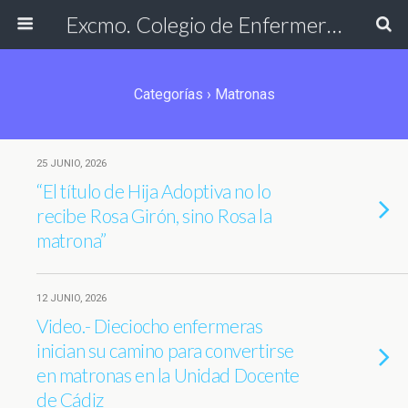
Excmo. Colegio de Enfermería de Cádiz
Categorías ›
Matronas
25 JUNIO, 2026
“El título de Hija Adoptiva no lo
recibe Rosa Girón, sino Rosa la
matrona”
12 JUNIO, 2026
Video.- Dieciocho enfermeras
inician su camino para convertirse
en matronas en la Unidad Docente
de Cádiz