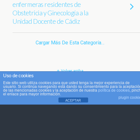
enfermeras residentes de
Obstetricia y Ginecología a la
Unidad Docente de Cádiz
Cargar Más De Esta Categoría…
Volver arriba
Uso de cookies
Este sitio web utiliza cookies para que usted tenga la mejor experiencia de
Móvil
Escritorio
usuario. Si continúa navegando está dando su consentimiento para la aceptació
de las mencionadas cookies y la aceptación de nuestra
política de cookies
, pinc
el enlace para mayor información.
plugin cooki
ACEPTAR