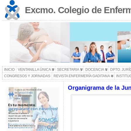
Excmo. Colegio de Enferm
INICIO
VENTANILLA ÚNICA
SECRETARIA
DOCENCIA
DPTO. JURÍ
CONGRESOS Y JORNADAS
REVISTA ENFERMERÍA GADITANA
INSTITU
Organigrama de la Jun