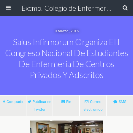
Excmo. Colegio de Enfermería de Cádiz
3 Marzo, 2015
Salus Infirmorum Organiza El I
Congreso Nacional De Estudiantes
De Enfermería De Centros
Privados Y Adscritos
Compartir
Publicar en
Pin
Correo
SMS
Twitter
electrónico