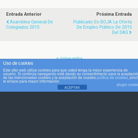
Entrada Anterior
Próxima Entrada
Asamblea General De
Publicado En BOJA La Oferta
Colegiados 2015
De Empleo Público De 2015
Del SAS
Volver arriba
Uso de cookies
Este sitio web utiliza cookies para que usted tenga la mejor experiencia de
Móvil
Escritorio
usuario. Si continúa navegando está dando su consentimiento para la aceptació
de las mencionadas cookies y la aceptación de nuestra
política de cookies
, pinc
el enlace para mayor información.
plugin cooki
ACEPTAR