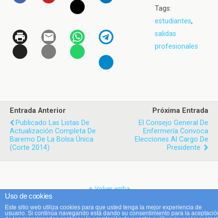
Tags:
estudiantes
,
salidas
profesionales
Entrada Anterior
Próxima Entrada
Publicado Las Listas De
El Consejo General De
Actualización Completa De
Enfermería Convoca
Baremo De La Bolsa Única
Elecciones Al Cargo De
(corte 2014)
Presidente
Volver arriba
Uso de cookies
Este sitio web utiliza cookies para que usted tenga la mejor experiencia de
Móvil
Escritorio
usuario. Si continúa navegando está dando su consentimiento para la aceptació