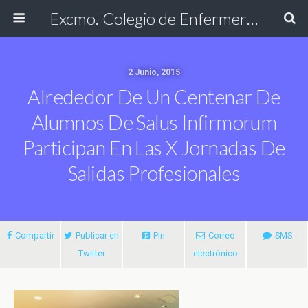
Excmo. Colegio de Enfermería de Cádiz
2 Junio, 2015
Alrededor De Un Centenar De
Alumnos De Salus Infirmorum
Participan En Las X Jornadas De
Salidas Profesionales
Compartir
Publicar en
Pin
Correo
SMS
Twitter
electrónico