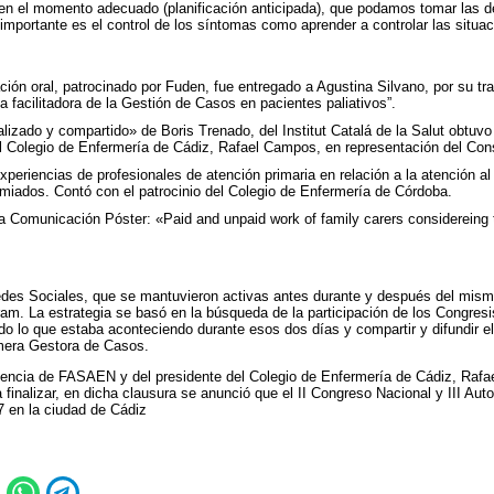
 en el momento adecuado (planificación anticipada), que podamos tomar las 
importante es el control de los síntomas como aprender a controlar las situa
ión oral, patrocinado por Fuden, fue entregado a Agustina Silvano, por su trab
 facilitadora de la Gestión de Casos en pacientes paliativos”.
alizado y compartido» de Boris Trenado, del Institut Catalá de la Salut obtuvo
el Colegio de Enfermería de Cádiz, Rafael Campos, en representación del Con
experiencias de profesionales de atención primaria en relación a la atención al
emiados. Contó con el patrocinio del Colegio de Enfermería de Córdoba.
Comunicación Póster: «Paid and unpaid work of family carers considereing th
.
es Sociales, que se mantuvieron activas antes durante y después del mismo,
ram. La estrategia se basó en la búsqueda de la participación de los Congr
odo lo que estaba aconteciendo durante esos dos días y compartir y difundir e
ermera Gestora de Casos.
esencia de FASAEN y del presidente del Colegio de Enfermería de Cádiz, Rafa
finalizar, en dicha clausura se anunció que el II Congreso Nacional y III A
7 en la ciudad de Cádiz