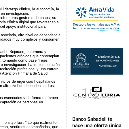
liderazgo clínico, la autonomía, la
 en investigación.
y enfermeros gestores de casos, su
ia clínica digital que favorezcan el
,el apoyo institucional para
 asociada, alto nivel de dependencia
 cuidados muy complejos y consumen
macho Bejarano, enfermera y
 pacientes crónicos que contemplan
os, tomando como base 4 ejes
 e investigación. La implementación
editación profesional y una cartera
la Atención Primaria de Salud.
vicios de urgencias hospitalarios
on alto nivel de dependencia. Los
os escenarios y de forma recíproca
 captación de personas en
 mensaje fue : “ Lo que realmente
proceso, sentirnos acompañados, que