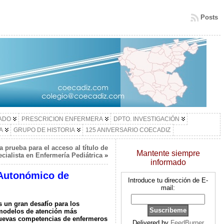
Posts
LADO
PRESCRICION ENFERMERA
DPTO. INVESTIGACIÓN
A
GRUPO DE HISTORIA
125 ANIVERSARIO COECADIZ
a prueba para el acceso al título de
Mantente siempre
cialista en Enfermería Pediátrica
»
informado
I Autonómico de
Introduce tu dirección de E-
mail:
s un gran desafío para los
 modelos de atención más
 nuevas competencias de enfermeros
Delivered by
FeedBurner