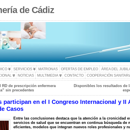
ería de Cádiz
DICO
SERVICIOS
MATRONAS
OFERTAS DE EMPLEO
ÁREA DEL JUBI
CIONAL
NOTICIAS
MULTIMEDIA
CONTACTO
COOPERACIÓN SANITARI
l RD de prescripción enfermera
Disponibles los resultados de l
ca” sin precedentes
espe
participan en el I Congreso Internacional y I
de Casos
Entre las conclusiones destaca que la atención a la cronicidad e
servicios de salud que se encuentran en continua búsqueda de
eficientes, modelos que integran nuevos roles profesionales y