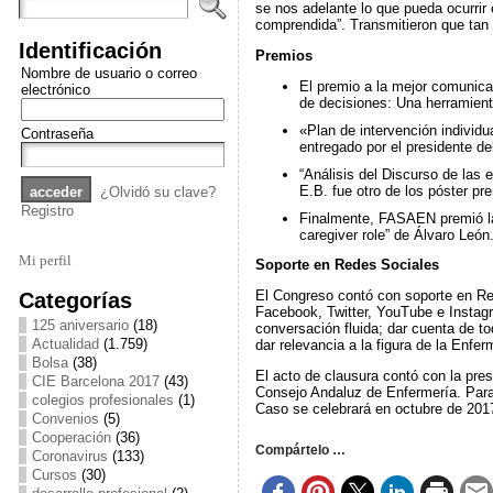
se nos adelante lo que pueda ocurrir
comprendida”. Transmitieron que tan 
Identificación
Premios
Nombre de usuario o correo
El premio a la mejor comunicac
electrónico
de decisiones: Una herramienta
«Plan de intervención individu
Contraseña
entregado por el presidente d
“Análisis del Discurso de las 
E.B. fue otro de los póster pr
¿Olvidó su clave?
Registro
Finalmente, FASAEN premió la 
caregiver role” de Álvaro León
Mi perfil
Soporte en Redes Sociales
Categorías
El Congreso contó con soporte en Red
Facebook, Twitter, YouTube e Instag
125 aniversario
(18)
conversación fluida; dar cuenta de t
Actualidad
(1.759)
dar relevancia a la figura de la Enf
Bolsa
(38)
El acto de clausura contó con la pr
CIE Barcelona 2017
(43)
Consejo Andaluz de Enfermería. Para 
colegios profesionales
(1)
Caso se celebrará en octubre de 201
Convenios
(5)
Cooperación
(36)
Compártelo …
Coronavirus
(133)
Cursos
(30)