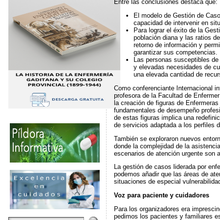
Entre las conclusiones destaca que:
El modelo de Gestión de Casos
capacidad de intervenir en sit
Para lograr el éxito de la Ge
población diana y las ratios d
retorno de información y permi
garantizar sus competencias.
Las personas susceptibles de 
y elevadas necesidades de cu
una elevada cantidad de recur
Como conferenciante Internacional in
profesora de la Facultad de Enferme
la creación de figuras de Enfermera
fundamentales de desempeño profesio
de estas figuras implica una redefini
de servicios adaptada a los perfiles 
También se exploraron nuevos entorno
donde la complejidad de la asistencia
escenarios de atención urgente son a
La gestión de casos liderada por enf
podemos añadir que las áreas de ate
situaciones de especial vulnerabilida
Voz para paciente y cuidadores
Para los organizadores era imprescin
pedimos los pacientes y familiares e