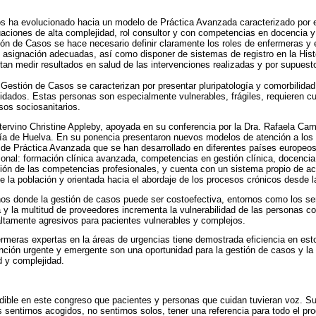
 ha evolucionado hacia un modelo de Práctica Avanzada caracterizado por el 
uaciones de alta complejidad, rol consultor y con competencias en docencia y
stión de Casos se hace necesario definir claramente los roles de enfermeras 
e asignación adecuadas, así como disponer de sistemas de registro en la Histor
tan medir resultados en salud de las intervenciones realizadas y por supuesto
Gestión de Casos se caracterizan por presentar pluripatología y comorbilidad
idados. Estas personas son especialmente vulnerables, frágiles, requieren
sos sociosanitarios.
tervino Christine Appleby, apoyada en su conferencia por la Dra. Rafaela Ca
ría de Huelva. En su ponencia presentaron nuevos modelos de atención a los
s de Práctica Avanzada que se han desarrollado en diferentes países europe
nal: formación clínica avanzada, competencias en gestión clínica, docencia
ción de las competencias profesionales, y cuenta con un sistema propio de acr
de la población y orientada hacia el abordaje de los procesos crónicos desde 
s donde la gestión de casos puede ser costoefectiva, entornos como los ser
 y la multitud de proveedores incrementa la vulnerabilidad de las personas c
ltamente agresivos para pacientes vulnerables y complejos.
ermeras expertas en la áreas de urgencias tiene demostrada eficiencia en est
nción urgente y emergente son una oportunidad para la gestión de casos y la
d y complejidad.
dible en este congreso que pacientes y personas que cuidan tuvieran voz. Su
s sentirnos acogidos, no sentirnos solos, tener una referencia para todo el 