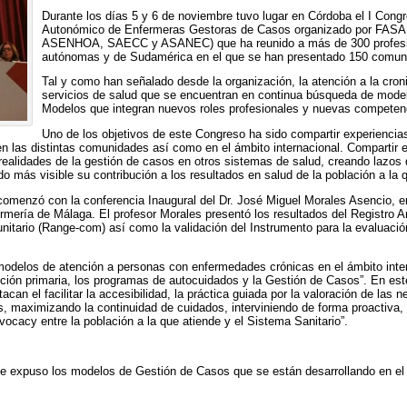
Durante los días 5 y 6 de noviembre tuvo lugar en Córdoba el I Congre
Autonómico de Enfermeras Gestoras de Casos organizado por FASAEN
ASENHOA, SAECC y ASANEC) que ha reunido a más de 300 profesion
autónomas y de Sudamérica en el que se han presentado 150 comun
Tal y como han señalado desde la organización, la atención a la cron
servicios de salud que se encuentran en continua búsqueda de model
Modelos que integran nuevos roles profesionales y nuevas competen
Uno de los objetivos de este Congreso ha sido compartir experiencia
n las distintas comunidades así como en el ámbito internacional. Compartir 
 realidades de la gestión de casos en otros sistemas de salud, creando lazos 
o más visible su contribución a los resultados en salud de la población a la 
comenzó con la conferencia Inaugural del Dr. José Miguel Morales Asencio, en
mería de Málaga. El profesor Morales presentó los resultados del Registro A
nitario (Range-com) así como la validación del Instrumento para la evaluaci
modelos de atención a personas con enfermedades crónicas en el ámbito inte
nción primaria, los programas de autocuidados y la Gestión de Casos”. En este
can el facilitar la accesibilidad, la práctica guiada por la valoración de las 
, maximizando la continuidad de cuidados, interviniendo de forma proactiva,
dvocacy entre la población a la que atiende y el Sistema Sanitario”.
e expuso los modelos de Gestión de Casos que se están desarrollando en el