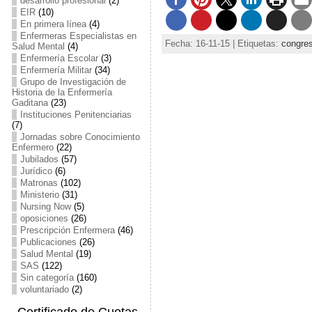
desarrollo profesional
(2)
EIR
(10)
En primera línea
(4)
Enfermeras Especialistas en
Fecha: 16-11-15 | Etiquetas:
congre
Salud Mental
(4)
Enfermería Escolar
(3)
Enfermería Militar
(34)
Grupo de Investigación de
Historia de la Enfermería
Gaditana
(23)
Instituciones Penitenciarias
(7)
Jornadas sobre Conocimiento
Enfermero
(22)
Jubilados
(57)
Jurídico
(6)
Matronas
(102)
Ministerio
(31)
Nursing Now
(5)
oposiciones
(26)
Prescripción Enfermera
(46)
Publicaciones
(26)
Salud Mental
(19)
SAS
(122)
Sin categoría
(160)
voluntariado
(2)