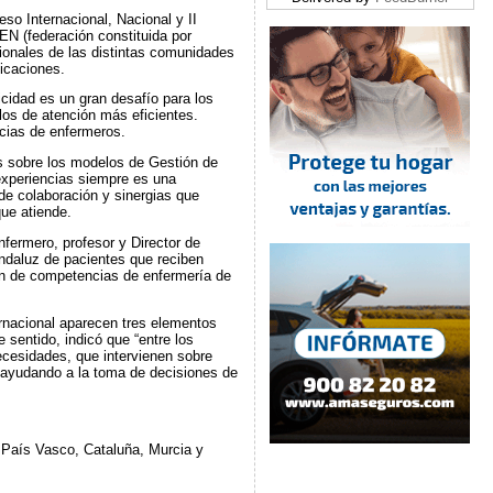
so Internacional, Nacional y II
 (federación constituida por
ales de las distintas comunidades
icaciones.
icidad es un gran desafío para los
os de atención más eficientes.
cias de enfermeros.
s sobre los modelos de Gestión de
experiencias siempre es una
de colaboración y sinergias que
que atiende.
fermero, profesor y Director de
ndaluz de pacientes que reciben
ón de competencias de enfermería de
rnacional aparecen tres elementos
 sentido, indicó que “entre los
necesidades, que intervienen sobre
 ayudando a la toma de decisiones de
 País Vasco, Cataluña, Murcia y