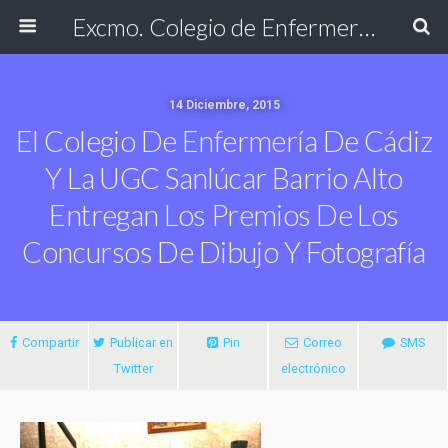
Excmo. Colegio de Enfermería de Cádiz
14 Diciembre, 2015
El Colegio De Enfermería De Cádiz
Y La UGC Sanlúcar Barrio Alto
Entregan Los Premios De Los
Concursos De Dibujo Y Fotografía
Compartir
Publicar en
Pin
Correo
SMS
Twitter
electrónico