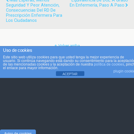
Más Esperas, Menos
Equivalencia De DUE A Grado
Seguridad Y Peor Atención,
En Enfermería, Paso A Paso
Consecuencias Del RD De
Prescripción Enfermera Para
Los Ciudadanos
Volver arriba
Uso de cookies
Este sitio web utiliza cookies para que usted tenga la mejor experiencia de
Móvil
Escritorio
usuario. Si continúa navegando está dando su consentimiento para la aceptació
de las mencionadas cookies y la aceptación de nuestra
política de cookies
, pinc
el enlace para mayor información.
plugin cooki
ACEPTAR
Aviso de cookies