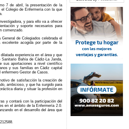
mo 7 de abril, la presentación de la
 el Colegio de Enfermería con la que
a.
nvestigadora, y para ello va a ofrecer
ientación y soporte necesarios para
han comenzado.
 General de Colegiados celebrada el
excelente acogida por parte de la
dilatada experiencia en el área y que
o Sanitario Bahía de Cádiz-La Janda,
 sus aportaciones a nivel científico
ianos y sus familias en Cádiz capital
del enfermero Gestor de Casos.
otivo de satisfacción la creación de
ado, ambicioso, y que ha surgido para
áctica diaria y situar la profesión en
s y contará con la participación del
s en el ámbito de la Enfermería 2.0.
anzando en el desarrollo del área que
 212588.