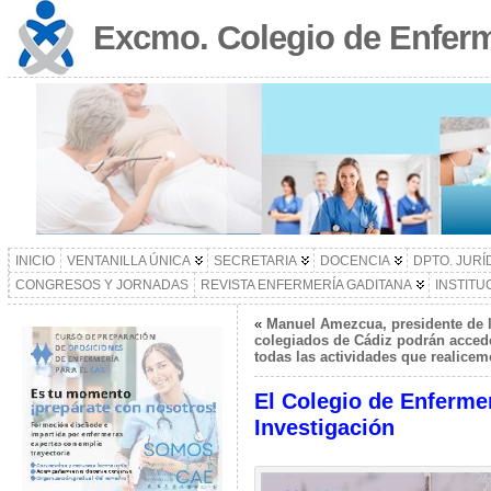
Excmo. Colegio de Enferm
INICIO
VENTANILLA ÚNICA
SECRETARIA
DOCENCIA
DPTO. JURÍ
CONGRESOS Y JORNADAS
REVISTA ENFERMERÍA GADITANA
INSTITU
«
Manuel Amezcua, presidente de 
colegiados de Cádiz podrán accede
todas las actividades que realice
El Colegio de Enferme
Investigación