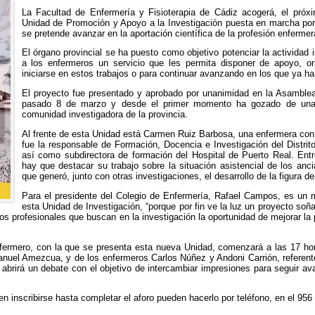
La Facultad de Enfermería y Fisioterapia de Cádiz acogerá, el próxi
Unidad de Promoción y Apoyo a la Investigación puesta en marcha por
se pretende avanzar en la aportación científica de la profesión enfermer
El órgano provincial se ha puesto como objetivo potenciar la actividad i
a los enfermeros un servicio que les permita disponer de apoyo, or
iniciarse en estos trabajos o para continuar avanzando en los que ya 
El proyecto fue presentado y aprobado por unanimidad en la Asamblea
pasado 8 de marzo y desde el primer momento ha gozado de una 
comunidad investigadora de la provincia.
Al frente de esta Unidad está Carmen Ruiz Barbosa, una enfermera con 
fue la responsable de Formación, Docencia e Investigación del Distrit
así como subdirectora de formación del Hospital de Puerto Real. Entre
hay que destacar su trabajo sobre la situación asistencial de los anc
que generó, junto con otras investigaciones, el desarrollo de la figura 
Para el presidente del Colegio de Enfermería, Rafael Campos, es un m
esta Unidad de Investigación, “porque por fin ve la luz un proyecto soñ
profesionales que buscan en la investigación la oportunidad de mejorar la pr
ermero, con la que se presenta esta nueva Unidad, comenzará a las 17 hora
anuel Amezcua, y de los enfermeros Carlos Núñez y Andoni Carrión, referente
e abrirá un debate con el objetivo de intercambiar impresiones para seguir av
n inscribirse hasta completar el aforo pueden hacerlo por teléfono, en el 956