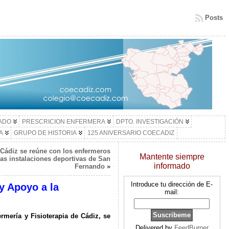
Posts
LADO
PRESCRICION ENFERMERA
DPTO. INVESTIGACIÓN
A
GRUPO DE HISTORIA
125 ANIVERSARIO COECADIZ
 Cádiz se reúne con los enfermeros
Mantente siempre
las instalaciones deportivas de San
informado
Fernando
»
Introduce tu dirección de E-
y Apoyo a la
mail:
ermería y Fisioterapia de Cádiz, se
Delivered by
FeedBurner