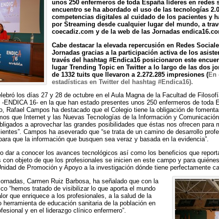
unos 250 enfermeros de toda España líderes en redes so
encuentro se ha abordado el uso de las tecnologías 2.0
competencias digitales al cuidado de los pacientes y 
por Streaming desde cualquier lugar del mundo, a trav
coecadiz.com y de la web de las Jornadas endica16.c
Cabe destacar la elevada repercusión en Redes Social
Jornadas gracias a la participación activa de los asiste
través del hashtag #Endica16 posicionaron este encuen
lugar Trending Topic en Twitter a lo largo de las dos 
de 1332 tuits que llevaron a 2.272.285 impresiones (
En 
estadísticas en Twitter del hashtag #Endica16).
lebró los días 27 y 28 de octubre en el Aula Magna de la Facultad de Filosofí
al -ENDICA 16- en la que han estado presentes unos 250 enfermeros de toda E
gio, Rafael Campos ha destacado que el Colegio tiene la obligación de fomentar
mos que Internet y las Nuevas Tecnologías de la Información y Comunicaci
 obligados a aprovechar las grandes posibilidades que éstas nos ofrecen para 
acientes”. Campos ha aseverado que “se trata de un camino de desarrollo prof
 para que la información que busquen sea veraz y basada en la evidencia”.
do dar a conocer los avances tecnológicos así como los beneficios que report
s con objeto de que los profesionales se inicien en este campo y para quiénes
Unidad de Promoción y Apoyo a la investigación dónde tiene perfectamente ca
 Jornadas, Carmen Ruiz Barbosa, ha señalado que con la
ico “hemos tratado de visibilizar lo que aporta el mundo
lor que enriquece a los profesionales, a la salud de la
herramienta de educación sanitaria de la población en
fesional y en el liderazgo clínico enfermero”.