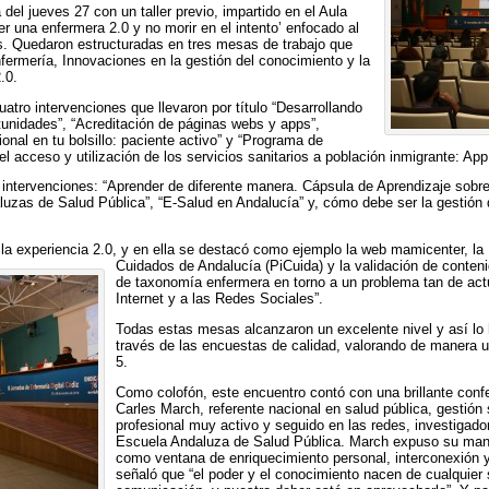
l jueves 27 con un taller previo, impartido en el Aula
r una enfermera 2.0 y no morir en el intento’ enfocado al
s. Quedaron estructuradas en tres mesas de trabajo que
fermería, Innovaciones en la gestión del conocimiento y la
.0.
tro intervenciones que llevaron por título “Desarrollando
rtunidades”, “Acreditación de páginas webs y apps”,
onal en tu bolsillo: paciente activo” y “Programa de
el acceso y utilización de los servicios sanitarios a población inmigrante: Ap
intervenciones: “Aprender de diferente manera. Cápsula de Aprendizaje sobre 
aluzas de Salud Pública”, “E-Salud en Andalucía” y, cómo debe ser la gestión 
la experiencia 2.0, y en ella se destacó como ejemplo la web mamicenter, la
Cuidados de Andalucía (PiCuida) y la validación de conten
de taxonomía enfermera en torno a un problema tan de act
Internet y a las Redes Sociales”.
Todas estas mesas alcanzaron un excelente nivel y así lo 
través de las encuestas de calidad, valorando de manera 
5.
Como colofón, este encuentro contó con una brillante conf
Carles March, referente nacional en salud pública, gestión 
profesional muy activo y seguido en las redes, investigador
Escuela Andaluza de Salud Pública. March expuso su mane
como ventana de enriquecimiento personal, interconexión y
señaló que “el poder y el conocimiento nacen de cualquier si