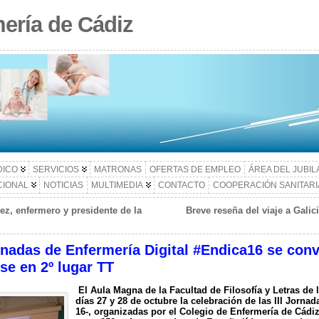
ería de Cádiz
DICO
SERVICIOS
MATRONAS
OFERTAS DE EMPLEO
ÁREA DEL JUBI
CIONAL
NOTICIAS
MULTIMEDIA
CONTACTO
COOPERACIÓN SANITARI
ez, enfermero y presidente de la
Breve reseña del viaje a Galic
rnadas de Enfermería Digital #Endica16 se conv
se en 2º lugar TT
El Aula Magna de la Facultad de Filosofía y Letras de 
días 27 y 28 de octubre la celebración de las III Jorna
16-, organizadas por e
l Colegio de Enfermería de Cádi