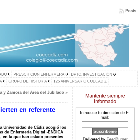
Posts
LADO
PRESCRICION ENFERMERA
DPTO. INVESTIGACIÓN
A
GRUPO DE HISTORIA
125 ANIVERSARIO COECADIZ
ia y Zamora del Área del Jubilado
»
Mantente siempre
informado
ierten en referente
Introduce tu dirección de E-
mail:
la Universidad de Cádiz acogió los
das de Enfermería Digital -ENDICA
z,
en la que han estado presentes
Delivered by
FeedBurner