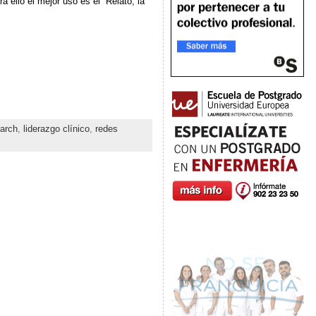
 ello el mejor uso es el “Relato, la
march
,
liderazgo clínico
,
redes