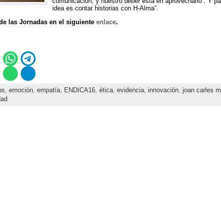
comunicación, y nuestro deber está en aprovecharlo”. Y para
idea es contar historias con H-Alma”.
de las Jornadas en el siguiente
enlace
.
ps
,
emoción
,
empatía
,
ENDICA16
,
ética
,
evidencia
,
innovación
,
joan carles 
dad