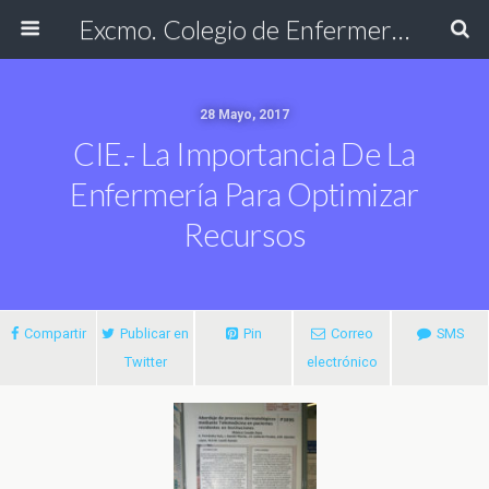
Excmo. Colegio de Enfermería de Cádiz
28 Mayo, 2017
CIE.- La Importancia De La
Enfermería Para Optimizar
Recursos
Compartir
Publicar en
Pin
Correo
SMS
Twitter
electrónico