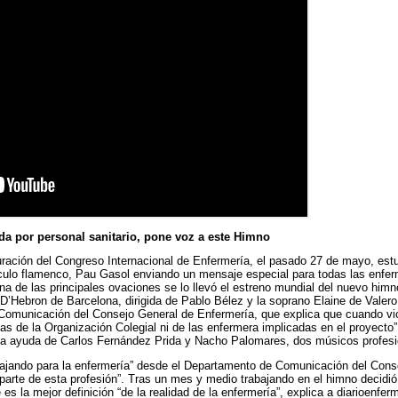
ada por personal sanitario, pone voz a este Himno
ación del Congreso Internacional de Enfermería, el pasado 27 de mayo, estu
ulo flamenco, Pau Gasol enviando un mensaje especial para todas las enferm
na de las principales ovaciones se lo llevó el estreno mundial del nuevo himn
 D’Hebron de Barcelona, dirigida de Pablo Bélez y la soprano Elaine de Valer
de Comunicación del Consejo General de Enfermería, que explica que cuando vi
 de la Organización Colegial ni de las enfermera implicadas en el proyecto” 
on la ayuda de Carlos Fernández Prida y Nacho Palomares, dos músicos profes
abajando para la enfermería” desde el Departamento de Comunicación del Con
parte de esta profesión”. Tras un mes y medio trabajando en el himno decidió 
ue es la mejor definición “de la realidad de la enfermería”, explica a diarioenfer