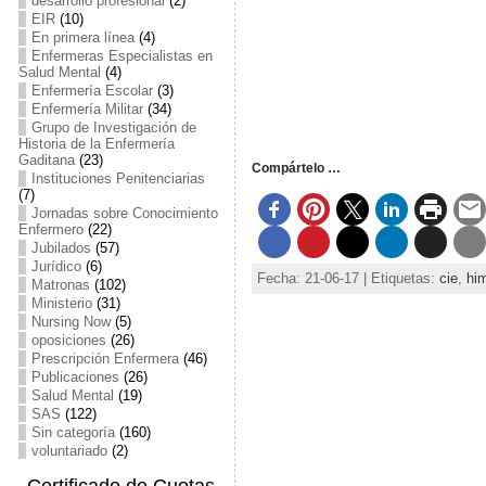
desarrollo profesional
(2)
EIR
(10)
En primera línea
(4)
Enfermeras Especialistas en
Salud Mental
(4)
Enfermería Escolar
(3)
Enfermería Militar
(34)
Grupo de Investigación de
Historia de la Enfermería
Gaditana
(23)
Compártelo …
Instituciones Penitenciarias
(7)
Jornadas sobre Conocimiento
Enfermero
(22)
Jubilados
(57)
Jurídico
(6)
Fecha: 21-06-17 | Etiquetas:
cie
,
hi
Matronas
(102)
Ministerio
(31)
Nursing Now
(5)
oposiciones
(26)
Prescripción Enfermera
(46)
Publicaciones
(26)
Salud Mental
(19)
SAS
(122)
Sin categoría
(160)
voluntariado
(2)