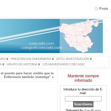
Posts
LADO
PRESCRICION ENFERMERA
DPTO. INVESTIGACIÓN
A
GRUPO DE HISTORIA
125 ANIVERSARIO COECADIZ
el puesto para hacer visible que la
Mantente siempre
Enfermería también investiga”
»
informado
Introduce tu dirección de E-
mail:
Delivered by
FeedBurner