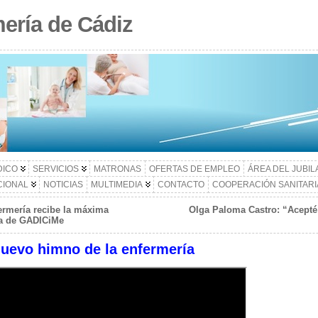
ería de Cádiz
DICO
SERVICIOS
MATRONAS
OFERTAS DE EMPLEO
ÁREA DEL JUBI
CIONAL
NOTICIAS
MULTIMEDIA
CONTACTO
COOPERACIÓN SANITARI
ermería recibe la máxima
Olga Paloma Castro: “Acepté 
ica de GADICiMe
 nuevo himno de la enfermería