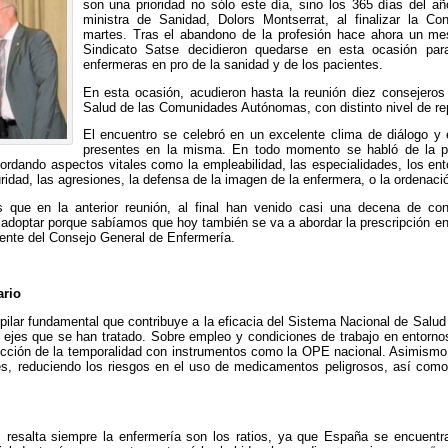
son una prioridad no sólo este día, sino los 365 días del a
ministra de Sanidad, Dolors Montserrat, al finalizar la Co
martes. Tras el abandono de la profesión hace ahora un me
Sindicato Satse decidieron quedarse en esta ocasión para
enfermeras en pro de la sanidad y de los pacientes.
En esta ocasión, acudieron hasta la reunión diez consejeros 
Salud de las Comunidades Autónomas, con distinto nivel de rep
El encuentro se celebró en un excelente clima de diálogo y 
presentes en la misma. En todo momento se habló de la pro
bordando aspectos vitales como la empleabilidad, las especialidades, los en
idad, las agresiones, la defensa de la imagen de la enfermera, o la ordenació
 que en la anterior reunión, al final han venido casi una decena de co
doptar porque sabíamos que hoy también se va a abordar la prescripción enfer
dente del Consejo General de Enfermería.
ario
 pilar fundamental que contribuye a la eficacia del Sistema Nacional de Salud 
ejes que se han tratado. Sobre empleo y condiciones de trabajo en entornos 
ducción de la temporalidad con instrumentos como la OPE nacional. Asimismo
les, reduciendo los riesgos en el uso de medicamentos peligrosos, así como
resalta siempre la enfermería son los ratios, ya que España se encuentr