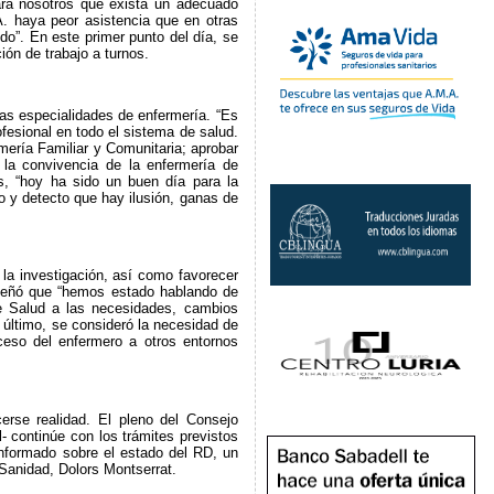
ara nosotros que exista un adecuado
. haya peor asistencia que en otras
o”. En este primer punto del día, se
ión de trabajo a turnos.
las especialidades de enfermería. “Es
ofesional en todo el sistema de salud.
ería Familiar y Comunitaria; aprobar
e la convivencia de la enfermería de
s, “hoy ha sido un buen día para la
 y detecto que hay ilusión, ganas de
 la investigación, así como favorecer
reseñó que “hemos estado hablando de
de Salud a las necesidades, cambios
 último, se consideró la necesidad de
cceso del enfermero a otros entornos
rse realidad. El pleno del Consejo
l- continúe con los trámites previstos
informado sobre el estado del RD, un
Sanidad, Dolors Montserrat.