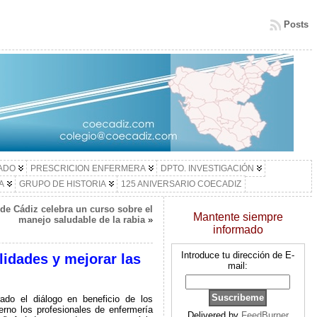
Posts
LADO
PRESCRICION ENFERMERA
DPTO. INVESTIGACIÓN
A
GRUPO DE HISTORIA
125 ANIVERSARIO COECADIZ
de Cádiz celebra un curso sobre el
Mantente siempre
manejo saludable de la rabia
»
informado
Introduce tu dirección de E-
lidades y mejorar las
mail:
 el diálogo en beneficio de los
erno los profesionales de enfermería
Delivered by
FeedBurner