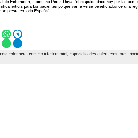
al de Enfermería, Florentino Pérez Raya, “el respaldo dado hoy por las com
ífica noticia para los pacientes porque van a verse beneficiados de una reg
ue se presta en toda España”.
ncia enfermera
,
consejo interterritorial
,
especialidades enfermeras
,
prescripci