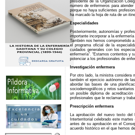
presidente de la Organización Cole
numero de enfermeros para atender 
porque no haya suficientes profesio
ha marcado la hoja de ruta de un itine
Especialidades
Posteriormente, autonomías y profesi
importante incorporar a la enfermería
También nos hemos comprometido a fi
el programa oficial de la especiali
cuidados generales con los especia
enfermería”. “Estamos contentos y s
potenciar a los profesionales de enf
Investigación enfermera
Por otro lado, la ministra considera
también el ejercicio autónomo de la
abordar las bases de una planifica
sociodemográficos y retos sanitarios
un posible diploma de acreditación 
profesionales que le reclaman y traba
Prescripción enfermera
La aprobación del nuevo texto del
Interterritorial celebrado este marte
antes de su aprobación en el Consej
acuerdo histórico en el que hemos d