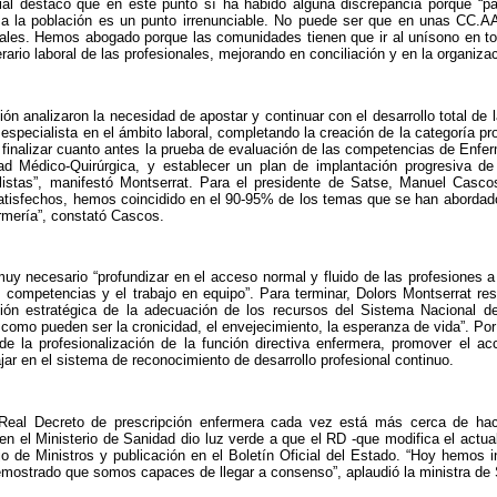
gial destacó que en este punto sí ha habido alguna discrepancia porque “p
a la población es un punto irrenunciable. No puede ser que en unas CC.AA
nales. Hemos abogado porque las comunidades tienen que ir al unísono en tod
rario laboral de las profesionales, mejorando en conciliación y en la organizac
ón analizaron la necesidad de apostar y continuar con el desarrollo total de 
 especialista en el ámbito laboral, completando la creación de la categoría pr
nalizar cuanto antes la prueba de evaluación de las competencias de Enferm
dad Médico-Quirúrgica, y establecer un plan de implantación progresiva d
listas”, manifestó Montserrat. Para el presidente de Satse, Manuel Casco
atisfechos, hemos coincidido en el 90-95% de los temas que se han abordado
ermería”, constató Cascos.
 muy necesario “profundizar en el acceso normal y fluido de las profesiones a
s competencias y el trabajo en equipo”. Para terminar, Dolors Montserrat 
ción estratégica de la adecuación de los recursos del Sistema Nacional 
 como pueden ser la cronicidad, el envejecimiento, la esperanza de vida”. Por
de la profesionalización de la función directiva enfermera, promover el a
jar en el sistema de reconocimiento de desarrollo profesional continuo.
 Real Decreto de prescripción enfermera cada vez está más cerca de hace
s en el Ministerio de Sanidad dio luz verde a que el RD -que modifica el actua
o de Ministros y publicación en el Boletín Oficial del Estado. “Hoy hemos 
emostrado que somos capaces de llegar a consenso”, aplaudió la ministra de 