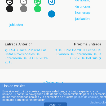
de honor
,
distinción
,
homenaje
,
jubilación
,
jubilados
Entrada Anterior
Próxima Entrada
El SAS Hace Públicas Las
9 De Junio De 2018, Fecha Del
Listas Provisionales De
Examen De Enfermería De La
Enfermería De La OEP 2013-
OEP 2016 Del SAS
2015
Volver arriba
Uso de cookies
Este sitio web utiliza cookies para que usted tenga la mejor experiencia de
Móvil
Escritorio
usuario. Si continúa navegando está dando su consentimiento para la aceptació
de las mencionadas cookies y la aceptación de nuestra
política de cookies
, pinc
el enlace para mayor información.
plugin cooki
ACEPTAR