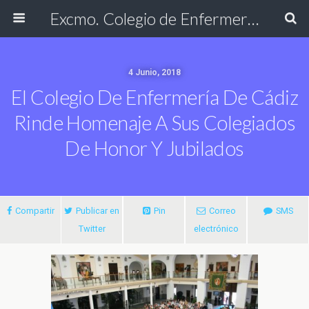
Excmo. Colegio de Enfermería de Cádiz
4 Junio, 2018
El Colegio De Enfermería De Cádiz
Rinde Homenaje A Sus Colegiados
De Honor Y Jubilados
Compartir
Publicar en
Pin
Correo
SMS
Twitter
electrónico