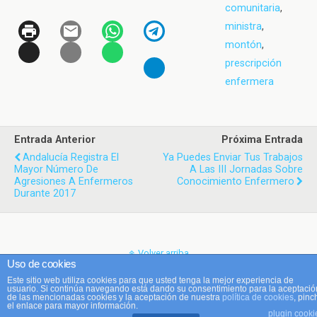
comunitaria
,
ministra
,
montón
,
prescripción
enfermera
Entrada Anterior
Próxima Entrada
Andalucía Registra El
Ya Puedes Enviar Tus Trabajos
Mayor Número De
A Las III Jornadas Sobre
Agresiones A Enfermeros
Conocimiento Enfermero
Durante 2017
Volver arriba
Uso de cookies
Este sitio web utiliza cookies para que usted tenga la mejor experiencia de
Móvil
Escritorio
usuario. Si continúa navegando está dando su consentimiento para la aceptació
de las mencionadas cookies y la aceptación de nuestra
política de cookies
, pinc
el enlace para mayor información.
plugin cooki