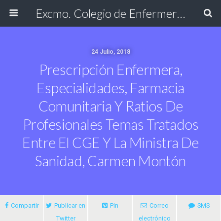
Excmo. Colegio de Enfermería de Cádiz
24 Julio, 2018
Prescripción Enfermera,
Especialidades, Farmacia
Comunitaria Y Ratios De
Profesionales Temas Tratados
Entre El CGE Y La Ministra De
Sanidad, Carmen Montón
Compartir
Publicar en
Pin
Correo
SMS
Twitter
electrónico