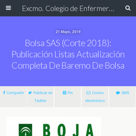
Excmo. Colegio de Enfermería de Cádiz
21 Mayo, 2019
Bolsa SAS (corte 2018):
Publicación Listas Actualización
Completa De Baremo De Bolsa
Compartir
Publicar en
Pin
Correo
SMS
Twitter
electrónico