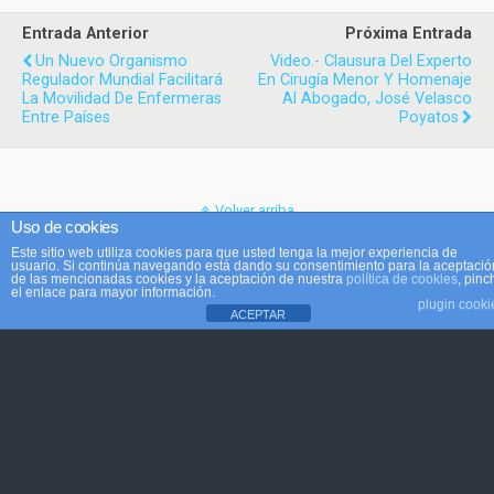
Entrada Anterior
Próxima Entrada
Un Nuevo Organismo
Video.- Clausura Del Experto
Regulador Mundial Facilitará
En Cirugía Menor Y Homenaje
La Movilidad De Enfermeras
Al Abogado, José Velasco
Entre Países
Poyatos
Volver arriba
Uso de cookies
Este sitio web utiliza cookies para que usted tenga la mejor experiencia de
Móvil
Escritorio
usuario. Si continúa navegando está dando su consentimiento para la aceptació
de las mencionadas cookies y la aceptación de nuestra
política de cookies
, pinc
el enlace para mayor información.
plugin cooki
ACEPTAR