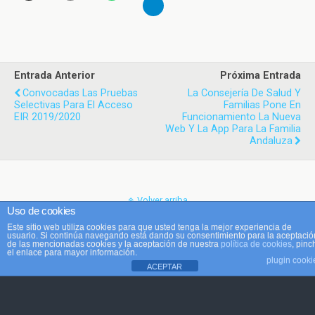
Entrada Anterior
Próxima Entrada
Convocadas Las Pruebas
La Consejería De Salud Y
Selectivas Para El Acceso
Familias Pone En
EIR 2019/2020
Funcionamiento La Nueva
Web Y La App Para La Familia
Andaluza
Volver arriba
Uso de cookies
Este sitio web utiliza cookies para que usted tenga la mejor experiencia de
Móvil
Escritorio
usuario. Si continúa navegando está dando su consentimiento para la aceptació
de las mencionadas cookies y la aceptación de nuestra
política de cookies
, pinc
el enlace para mayor información.
plugin cooki
ACEPTAR