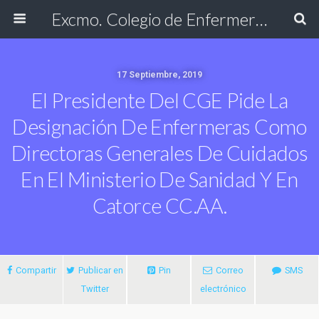
Excmo. Colegio de Enfermería de Cádiz
17 Septiembre, 2019
El Presidente Del CGE Pide La
Designación De Enfermeras Como
Directoras Generales De Cuidados
En El Ministerio De Sanidad Y En
Catorce CC.AA.
Compartir
Publicar en
Pin
Correo
SMS
Twitter
electrónico