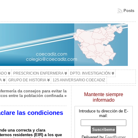
Posts
LADO
PRESCRICION ENFERMERA
DPTO. INVESTIGACIÓN
A
GRUPO DE HISTORIA
125 ANIVERSARIO COECADIZ
fermería da consejos para evitar la
Mantente siempre
xicos entre la población confinada
»
informado
Introduce tu dirección de E-
clare las condiciones
mail:
nde una correcta y clara
ternos residentes (EIR) a los que
Delivered by
FeedBurner