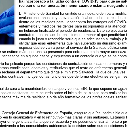
ha incorporado a la lucha contra el COVID-19 para que se sa
reciban una remuneración menor cuando están arriesgando s
El Ministerio de Sanidad ha emitido una nueva orden para modifica
evaluaciones anuales y la evaluación final de todos los residente
dentro de las medidas para luchar contra los estragos del COVID-1
enfermeros y médicos residentes para incorporarlos a la atenci
no hubieran finalizado el periodo de residencia. Esto se ejecutarí
contratos -con un sueldo sensiblemente menor al que percibirían 
cuando lo justo y razonable sería que se adecuasen al trabajo y l
olvidar que esas enfermeras que han superado un durísimo exame
especialidad se van a poner al servicio de la Sanidad pública si
e se estime más oportuna su presencia para enfrentarse a la mayor amenaza sa
les necesarios en algunos casos y expuestos a un contagio que ya se ha cobr
ría ha peleado porque las condiciones de contratación de esas enfermeras y 
mas condiciones laborales y retributivas que el resto de enfermeras general
a reclama al departamento que dirige el ministro Salvador Illa que de una vez 
stos contratos, incluyendo las funciones que de forma efectiva se vengan re
ial de cara a la incertidumbre en la que viven los EIR, lo que supone un agra
ionales sanitarios, es el acuerdo sobre el inicio de los plazos para realizar la
 fecha máxima de residencia o de año formativo de los profesionales sanitar
l Consejo General de Enfermería de España, asegura que “es inadmisible que
o -en lo organizativo y en lo retributivo- más claras y sin ambages. Estamos 
ayor emergencia sanitaria que se recuerda y no podemos enviar al frente a pr
 derivando a las comunidades autónomas la decisión sobre sus condiciones l