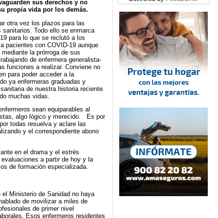
lvaguarden sus derechos y no
u propia vida por los demás.
r otra vez los plazos para las
s sanitarios. Todo ello se enmarca
9 para lo que se reclutó a los
ón a pacientes con COVID-19 aunque
a mediante la prórroga de sus
trabajando de enfermera generalista-
as funciones a realizar. Conviene no
n para poder acceder a la
endo ya enfermeras graduadas y
nitaria de nuestra historia reciente.
ado muchas vidas.
enfermeros sean equiparables al
istas, algo lógico y merecido. Es por
por todas resuelva y aclare las
alizando y el correspondiente abono
vante en el drama y el estrés
s evaluaciones a partir de hoy y la
ios de formación especializada.
 el Ministerio de Sanidad no haya
hablado de movilizar a miles de
ofesionales de primer nivel
aborales. Esos enfermeros residentes