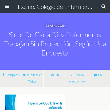
Excmo. Colegio de Enfermería de Cádiz
23 Abril, 2020
Siete De Cada Diez Enfermeros
Trabajan Sin Protección, Según Una
Encuesta
Compartir
Publicar en
Pin
Correo
SMS
Twitter
electrónico