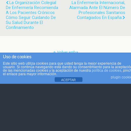
La Organización Colegial
La Enfermería Internacional,
De Enfermería Recomienda
Alarmada Ante El Número De
A Los Pacientes Crónicos
Profesionales Sanitarios
Cómo Seguir Cuidando De
Contagiados En España
Su Salud Durante El
Confinamiento
Volver arriba
Uso de cookies
Este sitio web utiliza cookies para que usted tenga la mejor experiencia de
Móvil
Escritorio
usuario. Si continúa navegando está dando su consentimiento para la aceptació
de las mencionadas cookies y la aceptación de nuestra
política de cookies
, pinc
el enlace para mayor información.
plugin cooki
ACEPTAR