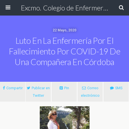
Excmo. Colegio de Enfermería de Cádiz
22 Mayo, 2020
Luto En La Enfermería Por El
Fallecimiento Por COVID-19 De
Una Compañera En Córdoba
Compartir
Publicar en
Pin
Correo
SMS
Twitter
electrónico