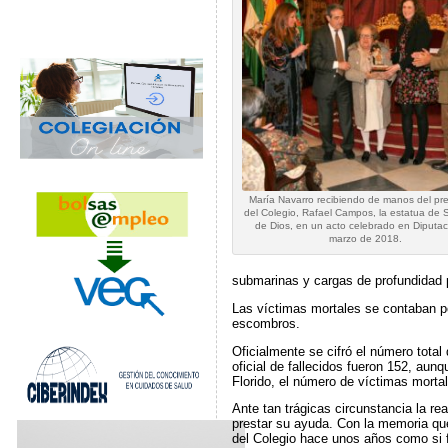
María Navarro recibiendo de manos del pr
del Colegio, Rafael Campos, la estatua de
de Dios, en un acto celebrado en Diputac
marzo de 2018.
submarinas y cargas de profundidad p
Las víctimas mortales se contaban po
escombros.
Oficialmente se cifró el número tota
oficial de fallecidos fueron 152, aun
Florido, el número de víctimas morta
Ante tan trágicas circunstancia la rea
prestar su ayuda. Con la memoria que 
del Colegio hace unos años como si 