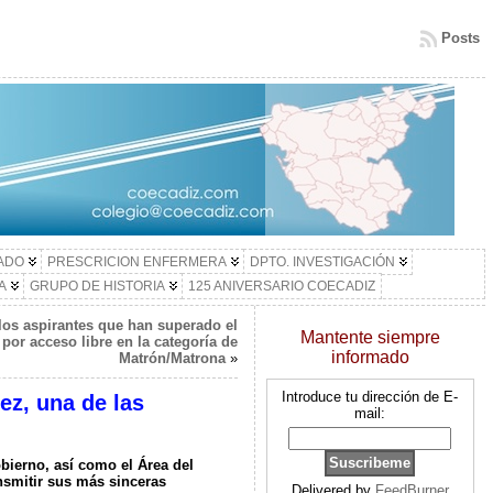
Posts
LADO
PRESCRICION ENFERMERA
DPTO. INVESTIGACIÓN
A
GRUPO DE HISTORIA
125 ANIVERSARIO COECADIZ
 los aspirantes que han superado el
Mantente siempre
por acceso libre en la categoría de
informado
Matrón/Matrona
»
Introduce tu dirección de E-
ez, una de las
mail:
bierno, así como el Área del
nsmitir sus más sinceras
Delivered by
FeedBurner