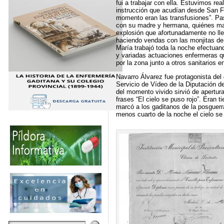
fui a trabajar con ella. Estuvimos re
instrucción que acudían desde San F
momento eran las transfusiones”. Pas
con su madre y hermana, quiénes ma
explosión que afortunadamente no ll
haciendo vendas con las monjitas de 
María trabajó toda la noche efectua
y variadas actuaciones enfermeras que
por la zona junto a otros sanitarios
Navarro Álvarez fue protagonista del
Servicio de Vídeo de la Diputación d
del momento vivido sirvió de apertura
frases “El cielo se puso rojo”. Eran 
marcó a los gaditanos de la posguerr
menos cuarto de la noche el cielo se 