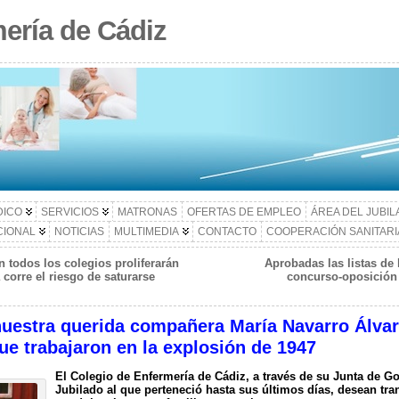
ería de Cádiz
DICO
SERVICIOS
MATRONAS
OFERTAS DE EMPLEO
ÁREA DEL JUBI
CIONAL
NOTICIAS
MULTIMEDIA
CONTACTO
COOPERACIÓN SANITARI
n todos los colegios proliferarán
Aprobadas las listas de
 corre el riesgo de saturarse
concurso-oposición 
nuestra querida compañera María Navarro Álvar
ue trabajaron en la explosión de 1947
El Colegio de Enfermería de Cádiz, a través de su Junta de Go
Jubilado al que perteneció hasta sus últimos días, desean tra