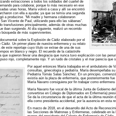
alizando extracciones a todos los soldados del cuartel de
ernando para colaborar, porque lo más necesario en ese
adas unas horas, María volvió a casa y allí se encontró
rcharon con ella a ayudar, ya que se temía una segunda
egó a producirse. “Mi madre y hermana colaboraron
San Vicente de Paul, utilizando para ello las sábanas”.
ndo transfusiones principalmente, además de otras muchas
 iban surgiendo. Al día siguiente, realizó un recorrido
 en búsqueda de más supervivientes.
 documental sobre la Explosión de Cádiz elaborado por el
e Cádiz. Un primer plano de nuestra enfermera y su relato
Imagen de los efect
 de este reportaje cuyo título se extrae de una de sus
tiempos en blanco y negro. El recuerdo de la catástrofe
a que supieron llevar una desgracia que nunca tuvo explicación con las penuri
puso rojo, completamente rojo. Y un ruido de cristales y el mar parecía que s
Por aquel entonces María trabajaba en el ambulatorio de V
consultas, ginecología y pediatría. María desempeñaba su t
Pediatría Tomás Salas Sánchez. En un principio, comenzó
existía aún la plaza de enfermería, que posteriormente fue 
María Navarro consiguiera por fin trabajar como enfermera 
María Navarro fue vocal de la última Junta de Gobierno de
convertirse en Colegio de Diplomados en Enfermería) pres
Se da la circunstancia de que el acta de la última reunión
ella como presidenta accidental, por la ausencia en esta 
En marzo de 2018, en el desarrollo del Acto de Reconocim
las Secciones de Matronas y Enfermeras, celebrado en la D
manos del presidente del Colegio de Enfermería de Cádiz,