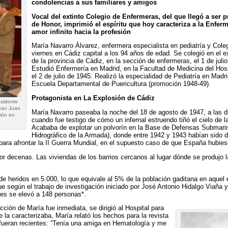
condolencias a sus familiares y amigos
Vocal del extinto Colegio de Enfermeras, del que llegó a ser p
de Honor, imprimió el espíritu que hoy caracteriza a la Enferm
amor infinito hacia la profesión
María Navarro Álvarez, enfermera especialista en pediatría y Coleg
viernes en Cádiz capital a los 94 años de edad. Se colegió en el ex
de la provincia de Cádiz, en la sección de enfermeras, el 1 de juli
Estudió Enfermería en Madrid, en la Facultad de Medicina del Hosp
el 2 de julio de 1945. Realizó la especialidad de Pediatría en Mad
Escuela Departamental de Puericultura (promoción 1948-49).
Protagonista en La Explosión de Cádiz
esidente
 San Juan
María Navarro paseaba la noche del 18 de agosto de 1947, a las d
ión en
cuando fue testigo de cómo un infernal estruendo tiñó el cielo de 
Acababa de explotar un polvorín en la Base de Defensas Submarin
Hidrográfico de la Armada), donde entre 1942 y 1943 habían sido 
ara afrontar la II Guerra Mundial, en el supuesto caso de que España hubiese 
r decenas. Las viviendas de los barrios cercanos al lugar dónde se produjo 
l de heridos en 5.000, lo que equivale al 5% de la población gaditana en aque
que según el trabajo de investigación iniciado por José Antonio Hidalgo Viaña 
les se elevó a 148 personas*.
cción de María fue inmediata, se dirigió al Hospital para
la caracterizaba, María relató los hechos para la revista
fueran recientes: “Tenía una amiga en Hematología y me