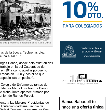
os que produjo la explosión en la Casa Cuna
as de la época. “Sobre las diez
e iba a salir…”
argas Ponce, donde solo existían dos
rabajo en la del Catedrático de
 en 1947 como auxiliar porque no
creada en 1950 y posibilitó que
especialista en pediatría.
l Colegio de Enfermeras (antes de
idida por María Luis Ramos Parodi.
 de dicha Junta aparece firmada por
reunión de Ramos Parodi.
iento a las Mujeres Presidentas de
iputación gaditana, recibió de
 Rafael Campos, la estatua de San