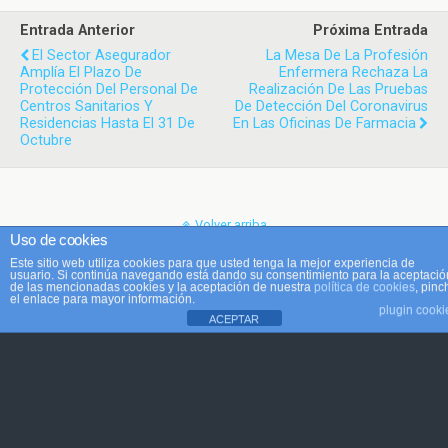
Entrada Anterior
Próxima Entrada
El Sector Asegurador
La Mesa De La Profesión
Amplía El Plazo De
Enfermera Rechaza La
Protección Del Personal De
Realización De Las Pruebas
Centros Sanitarios Y
De Detección Del Coronavirus
Residencias Hasta El 31 De
En Las Oficinas De Farmacia
Octubre
Volver arriba
Uso de cookies
Este sitio web utiliza cookies para que usted tenga la mejor experiencia de
Móvil
Escritorio
usuario. Si continúa navegando está dando su consentimiento para la aceptació
de las mencionadas cookies y la aceptación de nuestra
política de cookies
, pinc
el enlace para mayor información.
plugin cooki
ACEPTAR