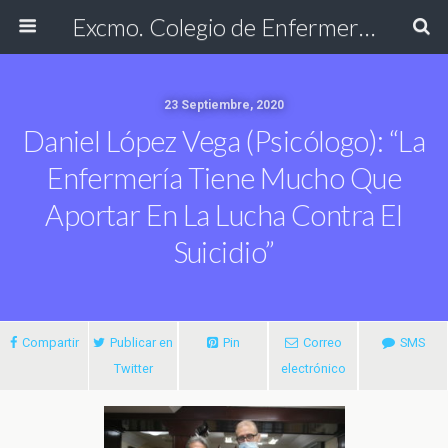
Excmo. Colegio de Enfermería de Cádiz
23 Septiembre, 2020
Daniel López Vega (psicólogo): “La
Enfermería Tiene Mucho Que
Aportar En La Lucha Contra El
Suicidio”
Compartir
Publicar en
Pin
Correo
SMS
Twitter
electrónico