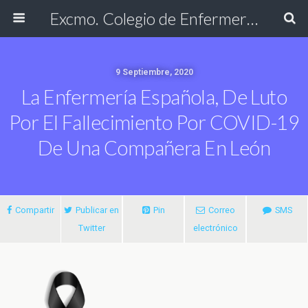
Excmo. Colegio de Enfermería de Cádiz
9 Septiembre, 2020
La Enfermería Española, De Luto
Por El Fallecimiento Por COVID-19
De Una Compañera En León
Compartir
Publicar en
Pin
Correo
SMS
Twitter
electrónico