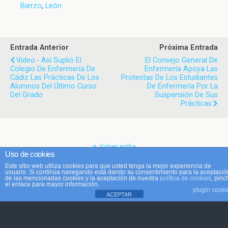
Bierzo
,
León
Entrada Anterior
Próxima Entrada
Video.- Así Suplió El
El Consejo General De
Colegio De Enfermería De
Enfermería Apoya Las
Cádiz Las Prácticas De Los
Protestas De Los Estudiantes
Alumnos Del Último Curso
De Enfermería Por La
Del Grado
Suspensión De Sus
Prácticas
Volver arriba
Uso de cookies
Este sitio web utiliza cookies para que usted tenga la mejor experiencia de
Móvil
Escritorio
usuario. Si continúa navegando está dando su consentimiento para la aceptació
de las mencionadas cookies y la aceptación de nuestra
política de cookies
, pinc
el enlace para mayor información.
plugin cooki
ACEPTAR