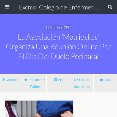
Excmo. Colegio de Enfermería de Cádiz
13 Octubre, 2020
La Asociación ‘Matrioskas’
Organiza Una Reunión Online Por
El Día Del Duelo Perinatal
Compartir
Publicar en
Pin
Correo
SMS
Twitter
electrónico