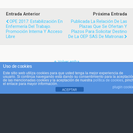
Entrada Anterior
Próxima Entrada
OPE 2017: Estabilización En
Publicada La Relación De Las
Enfermería Del Trabajo.
Plazas Que Se Ofertan Y
Promoción Interna Y Acceso
Plazos Para Solicitar Destino
Libre
De La OEP SAS De Matronas
Volver arriba
Uso de cookies
Este sitio web utiliza cookies para que usted tenga la mejor experiencia de
Móvil
Escritorio
usuario. Si continúa navegando está dando su consentimiento para la aceptació
de las mencionadas cookies y la aceptación de nuestra
política de cookies
, pinc
el enlace para mayor información.
plugin cooki
ACEPTAR