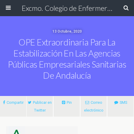
Excmo. Colegio de Enfermería de Cádiz
13 Octubre, 2020
OPE Extraordinaria Para La
Estabilización En Las Agencias
Públicas Empresariales Sanitarias
De Andalucía
Compartir
Publicar en
Pin
Correo
SMS
Twitter
electrónico