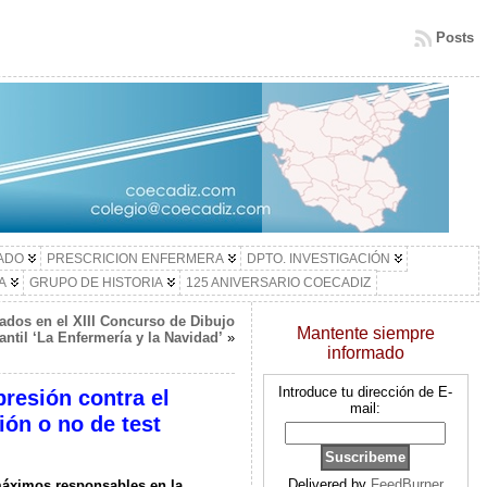
Posts
LADO
PRESCRICION ENFERMERA
DPTO. INVESTIGACIÓN
A
GRUPO DE HISTORIA
125 ANIVERSARIO COECADIZ
ados en el XIII Concurso de Dibujo
Mantente siempre
fantil ‘La Enfermería y la Navidad’
»
informado
Introduce tu dirección de E-
resión contra el
mail:
ión o no de test
Delivered by
FeedBurner
máximos responsables en la