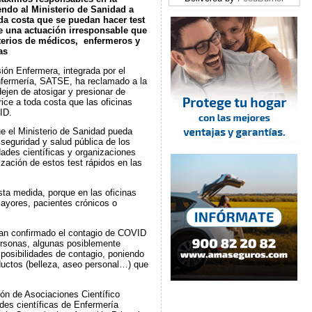
ndo al Ministerio de Sanidad a
da costa que se puedan hacer test
de una actuación irresponsable que
iterios de médicos, enfermeros y
as
ión Enfermera, integrada por el
nfermería, SATSE, ha reclamado a la
ejen de atosigar y presionar de
ice a toda costa que las oficinas
ID.
ue el Ministerio de Sanidad pueda
 seguridad y salud pública de los
ades científicas y organizaciones
ización de estos test rápidos en las
ta medida, porque en las oficinas
mayores, pacientes crónicos o
han confirmado el contagio de COVID
personas, algunas posiblemente
 posibilidades de contagio, poniendo
ductos (belleza, aseo personal…) que
ón de Asociaciones Científico
es científicas de Enfermería