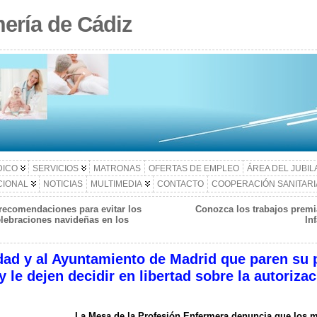
ería de Cádiz
DICO
SERVICIOS
MATRONAS
OFERTAS DE EMPLEO
ÁREA DEL JUBI
CIONAL
NOTICIAS
MULTIMEDIA
CONTACTO
COOPERACIÓN SANITARI
 recomendaciones para evitar los
Conozca los trabajos premi
elebraciones navideñas en los
In
ad y al Ayuntamiento de Madrid que paren su p
 le dejen decidir en libertad sobre la autorizac
La Mesa de la Profesión Enfermera denuncia que los 