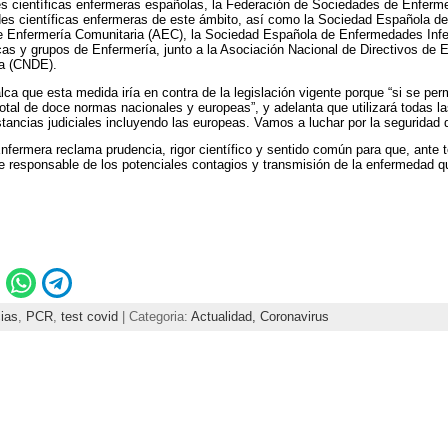
s científicas enfermeras españolas, la Federación de Sociedades de Enferme
es científicas enfermeras de este ámbito, así como la Sociedad Española de
e Enfermería Comunitaria (AEC), la Sociedad Española de Enfermedades Infec
cas y grupos de Enfermería, junto a la Asociación Nacional de Directivos de 
a (CNDE).
ca que esta medida iría en contra de la legislación vigente porque “si se permi
otal de doce normas nacionales y europeas”, y adelanta que utilizará todas la
nstancias judiciales incluyendo las europeas. Vamos a luchar por la seguridad
nfermera reclama prudencia, rigor científico y sentido común para que, ante to
e responsable de los potenciales contagios y transmisión de la enfermedad 
ias
,
PCR
,
test covid
| Categoria:
Actualidad,
Coronavirus