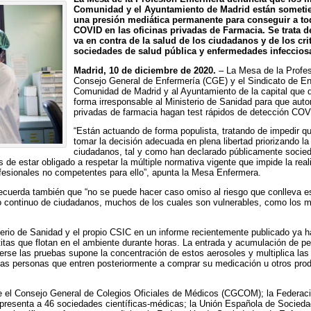
Comunidad y el Ayuntamiento de Madrid están sometie
una presión mediática permanente para conseguir a to
COVID en las oficinas privadas de Farmacia. Se trata 
va en contra de la salud de los ciudadanos y de los cr
sociedades de salud pública y enfermedades infeccios
Madrid, 10 de diciembre de 2020.
– La Mesa de la Profes
Consejo General de Enfermería (CGE) y el Sindicato de E
Comunidad de Madrid y al Ayuntamiento de la capital que d
forma irresponsable al Ministerio de Sanidad para que autor
privadas de farmacia hagan test rápidos de detección COV
“Están actuando de forma populista, tratando de impedir q
tomar la decisión adecuada en plena libertad priorizando la
ciudadanos, tal y como han declarado públicamente socied
de estar obligado a respetar la múltiple normativa vigente que impide la real
ofesionales no competentes para ello”, apunta la Mesa Enfermera.
ecuerda también que “no se puede hacer caso omiso al riesgo que conlleva es
co continuo de ciudadanos, muchos de los cuales son vulnerables, como los 
terio de Sanidad y el propio CSIC en un informe recientemente publicado ya 
titas que flotan en el ambiente durante horas. La entrada y acumulación de 
erse las pruebas supone la concentración de estos aerosoles y multiplica las
s las personas que entren posteriormente a comprar su medicación u otros pro
 el Consejo General de Colegios Oficiales de Médicos (CGCOM); la Federaci
esenta a 46 sociedades científicas-médicas; la Unión Española de Sociedad