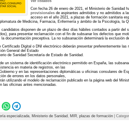
Ver listados
Con fecha 26 de enero de 2021, el Ministerio de Sanidad 
provisionales
de aspirantes admitidos y no admitidos a la
acceso en el año 2021, a plazas de formación sanitaria esp
diplomatura de Medicina, Farmacia, Enfermería y ámbito de la Psicología, la Qu
 candidatos disponen de un plazo de diez días hábiles contados a partir del si
dos), para presentar reclamación con el fin de subsanar los defectos que moti
 la documentación preceptiva. La no subsanación determinará la exclusión de
Certificado Digital o DNI electrónico deberán presentar preferentemente las 
ción General del Estado
sterio de Sanidad Secretaría de Estado de Sanidad.
e un sistema de identificación electrónico permitido en España, las subsan
istencia en materia de registros, en las
obierno y en las representaciones diplomáticas u oficinas consulares de Esp
ción de errores en los datos personales,
án utilizando el modelo de reclamación publicado en la página web del Minis
n las oficinas antes mencionadas.
ría especializada
,
Ministerio de Sanidad
,
MIR
,
plazas de formación
| Categor