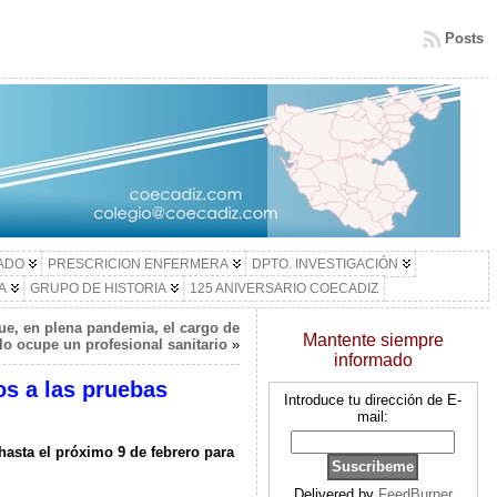
Posts
LADO
PRESCRICION ENFERMERA
DPTO. INVESTIGACIÓN
A
GRUPO DE HISTORIA
125 ANIVERSARIO COECADIZ
ue, en plena pandemia, el cargo de
Mantente siempre
lo ocupe un profesional sanitario
»
informado
os a las pruebas
Introduce tu dirección de E-
mail:
asta el próximo 9 de febrero para
Delivered by
FeedBurner