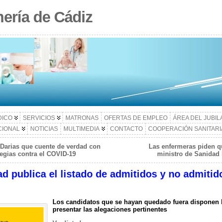
ería de Cádiz
DICO
SERVICIOS
MATRONAS
OFERTAS DE EMPLEO
ÁREA DEL JUBI
CIONAL
NOTICIAS
MULTIMEDIA
CONTACTO
COOPERACIÓN SANITARI
 Darias que cuente de verdad con
Las enfermeras piden q
tegias contra el COVID-19
ministro de Sanidad 
ad publica el listado de admitidos y no admitid
Los candidatos que se hayan quedado fuera disponen h
presentar las alegaciones pertinentes