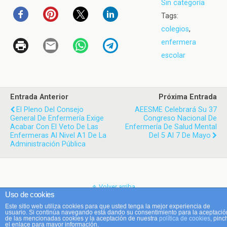
Sin categoría
Tags:
colegios
,
enfermera
escolar
Entrada Anterior
Próxima Entrada
El Pleno Del Consejo
AEESME Celebrará Su 37
General De Enfermería Exige
Congreso Nacional De
Acabar Con El Veto De Las
Enfermería De Salud Mental
Enfermeras Al Nivel A1 De La
Del 5 Al 7 De Mayo
Administración Pública
Volver arriba
Uso de cookies
Este sitio web utiliza cookies para que usted tenga la mejor experiencia de
Móvil
Escritorio
usuario. Si continúa navegando está dando su consentimiento para la aceptació
de las mencionadas cookies y la aceptación de nuestra
política de cookies
, pinc
el enlace para mayor información.