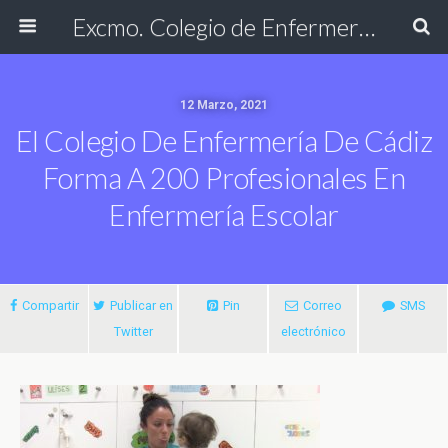
Excmo. Colegio de Enfermería de Cádiz
12 Marzo, 2021
El Colegio De Enfermería De Cádiz
Forma A 200 Profesionales En
Enfermería Escolar
Compartir
Publicar en
Pin
Correo
SMS
Twitter
electrónico