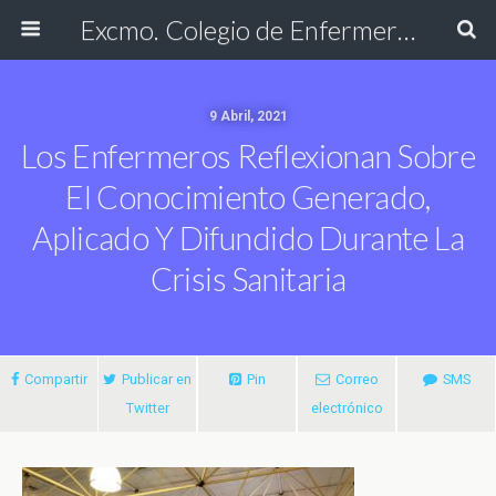
Excmo. Colegio de Enfermería de Cádiz
9 Abril, 2021
Los Enfermeros Reflexionan Sobre
El Conocimiento Generado,
Aplicado Y Difundido Durante La
Crisis Sanitaria
Compartir
Publicar en
Pin
Correo
SMS
Twitter
electrónico