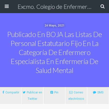
Excmo. Colegio de Enfermería de Cádiz
24 Mayo, 2021
Publicado En BOJA Las Listas De
Personal Estatutario Fijo En La
Categoría De Enfermero
Especialista En Enfermería De
Salud Mental
Compartir
Publicar en
Pin
Correo
SMS
Twitter
electrónico