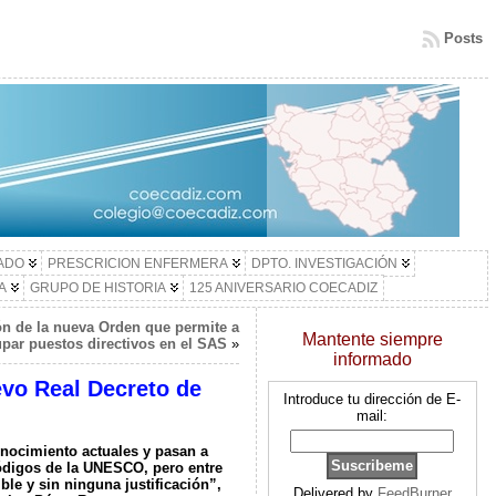
Posts
LADO
PRESCRICION ENFERMERA
DPTO. INVESTIGACIÓN
A
GRUPO DE HISTORIA
125 ANIVERSARIO COECADIZ
n de la nueva Orden que permite a
Mantente siempre
par puestos directivos en el SAS
»
informado
evo Real Decreto de
Introduce tu dirección de E-
mail:
nocimiento actuales y pasan a
ódigos de la UNESCO, pero entre
le y sin ninguna justificación”,
Delivered by
FeedBurner