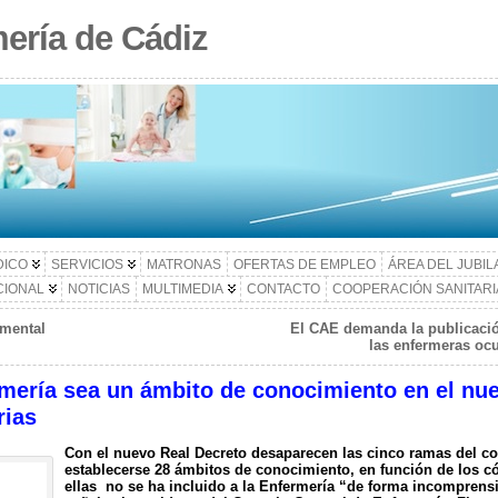
ería de Cádiz
DICO
SERVICIOS
MATRONAS
OFERTAS DE EMPLEO
ÁREA DEL JUBI
CIONAL
NOTICIAS
MULTIMEDIA
CONTACTO
COOPERACIÓN SANITARI
 mental
El CAE demanda la publicació
las enfermeras ocu
mería sea un ámbito de conocimiento en el nu
rias
Con el nuevo Real Decreto desaparecen las cinco ramas del co
establecerse 28 ámbitos de conocimiento, en función de los c
ellas no se ha incluido a la Enfermería “de forma incomprensib