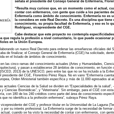
señala el presidente del Consejo General de Enfermería, Flore
“Resulta muy curioso que, en un momento como el actual, cua
contar con enfermeros, con gente que cuide a los pacientes de
Enfermería como ámbito de conocimiento. Enfermería no es un
la considera en este Real Decreto. Es una disciplina que tiene
conocimiento, su propia facultad de Enfermería, y eso es lo q
Rodríguez, vicepresidente del CGE.
Cabe destacar que este proyecto no contempla especificidades 
ea que regula la profesión a nivel comunitario, lo que puede ocasionar 
añoles en la Unión Europea.
elaborando un nuevo Real Decreto para ordenar las enseñanzas oficiales del S
aba de finalizar, el Consejo General de Enfermería (CGE) ha solicitado, dent
ida en el listado de ámbitos de conocimiento.
en las cinco ramas del conocimiento actuales (Artes y Humanidades, Ciencia
Arquitectura), y pasan a establecerse 28 ámbitos de conocimiento, en función 
(ISCED, 2013) de la UNESCO, pero entre las que no se ha incluido a la Enfer
a el presidente del CGE, Florentino Pérez Raya. No en vano “Enfermería cue
Europea, Orden Ministerial también específica y más de 11.000 egresados al a
as actuales Ciencias de la Salud se dividen en “Especialidades de la salud”, 
a y Ciencias Biomédicas”, y “Veterinaria”. Sin embargo, para el CGE con esta cl
ría, con 180 de los 240 créditos como parte del área de conocimiento específ
ea que no identifica a la profesión enfermera”, subraya Pérez Raya.
icepresidente del CGE y profesor titular en la Universidad de La Laguna (Ten
l y por su interés profesional. La Enfermería surge de la necesidad de formar
actual, cuando se ha visto la necesidad de contar con enfermeros, con gente