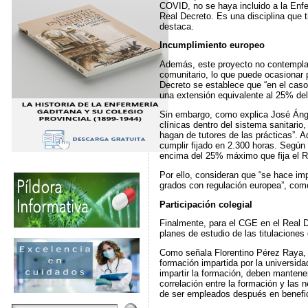
COVID, no se haya incluido a la Enf
Real Decreto. Es una disciplina que 
destaca.
Incumplimiento europeo
Además, este proyecto no contempla e
comunitario, lo que puede ocasionar 
Decreto se establece que “en el caso 
una extensión equivalente al 25% del t
Sin embargo, como explica José Ánge
clínicas dentro del sistema sanitari
hagan de tutores de las prácticas”. 
cumplir fijado en 2.300 horas. Según 
encima del 25% máximo que fija el R
Por ello, consideran que “se hace imp
grados con regulación europea”, com
Participación colegial
Finalmente, para el CGE en el Real D
planes de estudio de las titulaciones 
Como señala Florentino Pérez Raya, p
formación impartida por la universida
impartir la formación, deben mantene
correlación entre la formación y las
de ser empleados después en benefici