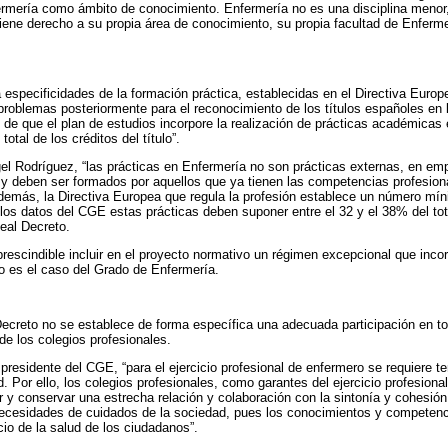
ermería como ámbito de conocimiento. Enfermería no es una disciplina menor,
tiene derecho a su propia área de conocimiento, su propia facultad de Enferme
specificidades de la formación práctica, establecidas en el Directiva Europea
problemas posteriormente para el reconocimiento de los títulos españoles en 
de que el plan de estudios incorpore la realización de prácticas académicas 
otal de los créditos del título”.
l Rodríguez, “las prácticas en Enfermería no son prácticas externas, en emp
o, y deben ser formados por aquellos que ya tienen las competencias profesio
Además, la Directiva Europea que regula la profesión establece un número mí
los datos del CGE estas prácticas deben suponer entre el 32 y el 38% del total
eal Decreto.
rescindible incluir en el proyecto normativo un régimen excepcional que incor
o es el caso del Grado de Enfermería.
ecreto no se establece de forma específica una adecuada participación en todo
de los colegios profesionales.
residente del CGE, “para el ejercicio profesional de enfermero se requiere t
d. Por ello, los colegios profesionales, como garantes del ejercicio profesion
r y conservar una estrecha relación y colaboración con la sintonía y cohesió
 necesidades de cuidados de la sociedad, pues los conocimientos y competenc
o de la salud de los ciudadanos”.