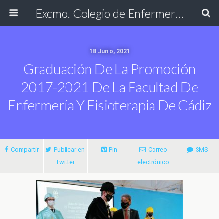
Excmo. Colegio de Enfermería de Cádiz
18 Junio, 2021
Graduación De La Promoción
2017-2021 De La Facultad De
Enfermería Y Fisioterapia De Cádiz
Compartir
Publicar en
Pin
Correo
SMS
Twitter
electrónico