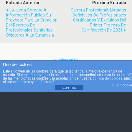
Entrada Anterior
Próxima Entrada
La Junta Somete A
Carrera Profesional: Listados
Información Pública Su
Definitivos De Profesionales
Proyecto Para La Creación
Certificados Y Excluidos Del
Del Registro De
Primer Proceso De
Profesionales Sanitarios
Certificación De 2021
Objetores A La Eutanasia
Volver arriba
Uso de cookies
Este sitio web utiliza cookies para que usted tenga la mejor experiencia de
Móvil
Escritorio
usuario. Si continúa navegando está dando su consentimiento para la aceptació
de las mencionadas cookies y la aceptación de nuestra
política de cookies
, pinc
el enlace para mayor información.
plugin cooki
ACEPTAR