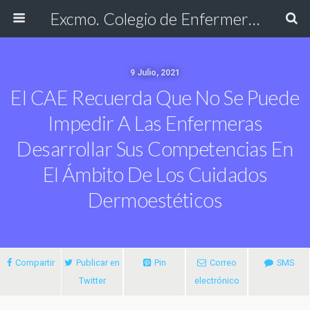
Excmo. Colegio de Enfermería de Cádiz
9 Julio, 2021
El CAE Recuerda Que No Se Puede
Impedir A Las Enfermeras
Desarrollar Sus Competencias En
El Ámbito De Los Cuidados
Dermoestéticos
Compartir
Publicar en
Pin
Correo
SMS
Twitter
electrónico