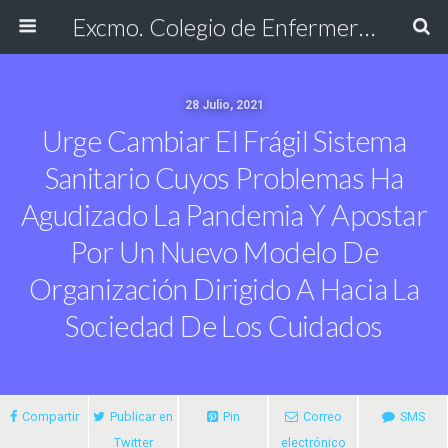
Excmo. Colegio de Enfermería de Cádiz
28 Julio, 2021
Urge Cambiar El Frágil Sistema
Sanitario Cuyos Problemas Ha
Agudizado La Pandemia Y Apostar
Por Un Nuevo Modelo De
Organización Dirigido A Hacia La
Sociedad De Los Cuidados
Compartir
Publicar en
Pin
Correo
SMS
Twitter
electrónico