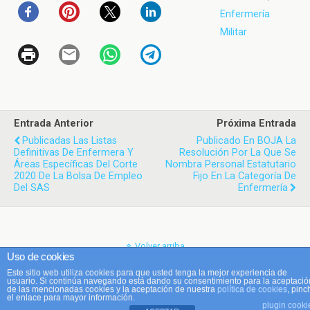
Enfermería
Militar
Entrada Anterior
Próxima Entrada
Publicadas Las Listas
Publicado En BOJA La
Definitivas De Enfermera Y
Resolución Por La Que Se
Áreas Específicas Del Corte
Nombra Personal Estatutario
2020 De La Bolsa De Empleo
Fijo En La Categoría De
Del SAS
Enfermería
Volver arriba
Uso de cookies
Este sitio web utiliza cookies para que usted tenga la mejor experiencia de
Móvil
Escritorio
usuario. Si continúa navegando está dando su consentimiento para la aceptació
de las mencionadas cookies y la aceptación de nuestra
política de cookies
, pinc
el enlace para mayor información.
plugin cooki