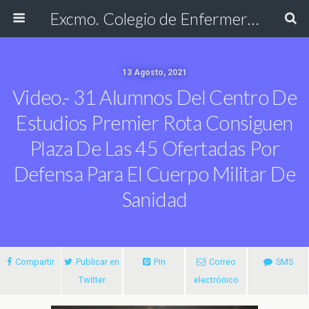
Excmo. Colegio de Enfermería de Cádiz
13 Agosto, 2021
Video.- 31 Alumnos Del Centro De
Estudios Premier Rota Consiguen
Plaza De Las 45 Ofertadas Por
Defensa Para El Cuerpo Militar De
Sanidad
Compartir
Publicar en
Pin
Correo
SMS
Twitter
electrónico