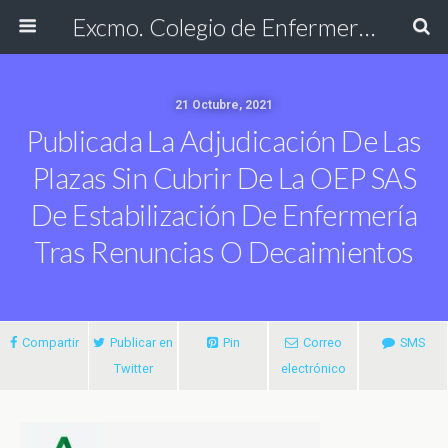
Excmo. Colegio de Enfermería de Cádiz
21 Octubre, 2021
Publicada La Adjudicación De Las
Plazas Sin Cubrir De La OEP SAS
De Estabilización De Enfermería
Tras Renuncias O Decaimientos
Compartir
Publicar en
Pin
Correo
SMS
Twitter
electrónico