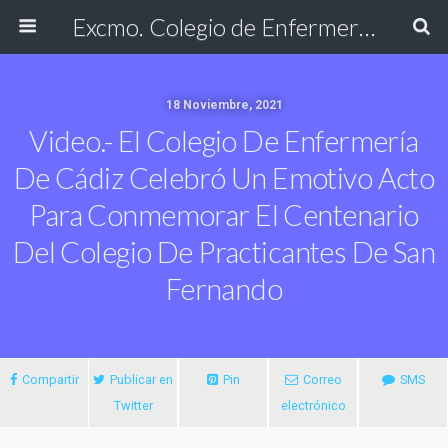
Excmo. Colegio de Enfermería de Cádiz
18 Noviembre, 2021
Video.- El Colegio De Enfermería
De Cádiz Celebró Un Emotivo Acto
Para Conmemorar El Centenario
Del Colegio De Practicantes De San
Fernando
Compartir
Publicar en
Pin
Correo
SMS
Twitter
electrónico