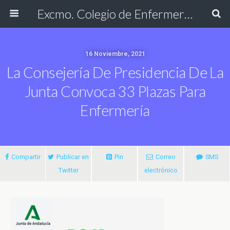
Excmo. Colegio de Enfermería de Cádiz
16 Noviembre, 2021
La Consejería De Presidencia De La
Junta Convoca 33 Plazas Para
Enfermería
Compartir
Publicar en
Pin
Correo
SMS
Twitter
electrónico