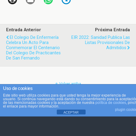
Entrada Anterior
Próxima Entrada
El Colegio De Enfermería
EIR 2022: Sanidad Publica Las
Celebra Un Acto Para
Listas Provisionales De
Conmemorar El Centenario
Admitidos
Del Colegio De Practicantes
De San Fernando
Volver arriba
Uso de cookies
Este sitio web utiliza cookies para que usted tenga la mejor experiencia de
Móvil
Escritorio
usuario. Si continúa navegando está dando su consentimiento para la aceptació
de las mencionadas cookies y la aceptación de nuestra
política de cookies
, pinc
el enlace para mayor información.
plugin cooki
ACEPTAR