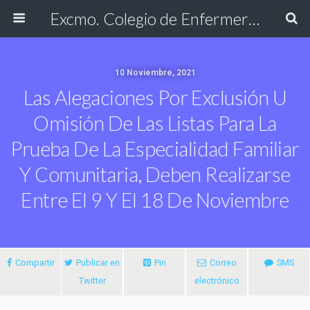
Excmo. Colegio de Enfermería de Cádiz
10 Noviembre, 2021
Las Alegaciones Por Exclusión U
Omisión De Las Listas Para La
Prueba De La Especialidad Familiar
Y Comunitaria, Deben Realizarse
Entre El 9 Y El 18 De Noviembre
Compartir
Publicar en
Pin
Correo
SMS
Twitter
electrónico