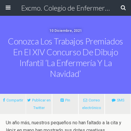
Excmo. Colegio de Enfermería de Cádiz
10 Diciembre, 2021
Conozca Los Trabajos Premiados
En El XIV Concurso De Dibujo
Infantil ‘La Enfermería Y La
Navidad’
Compartir
Publicar en
Pin
Correo
SMS
Twitter
electrónico
Un año más, nuestros pequeños no han faltado a la cita y
lápiz en mano han mostrado sus dotes creativas,