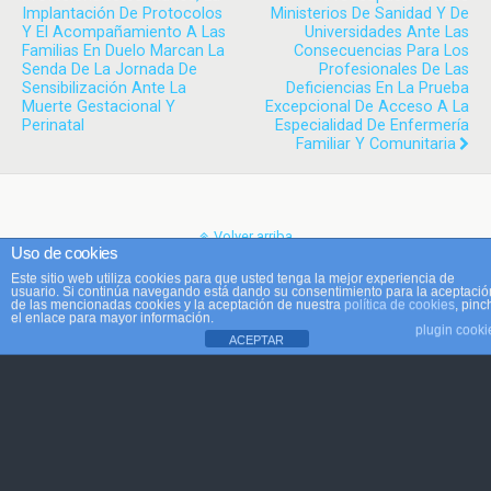
Implantación De Protocolos
Ministerios De Sanidad Y De
Y El Acompañamiento A Las
Universidades Ante Las
Familias En Duelo Marcan La
Consecuencias Para Los
Senda De La Jornada De
Profesionales De Las
Sensibilización Ante La
Deficiencias En La Prueba
Muerte Gestacional Y
Excepcional De Acceso A La
Perinatal
Especialidad De Enfermería
Familiar Y Comunitaria
Volver arriba
Uso de cookies
Este sitio web utiliza cookies para que usted tenga la mejor experiencia de
Móvil
Escritorio
usuario. Si continúa navegando está dando su consentimiento para la aceptació
de las mencionadas cookies y la aceptación de nuestra
política de cookies
, pinc
el enlace para mayor información.
plugin cooki
ACEPTAR