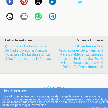
SAS
Entrada Anterior
Próxima Entrada
El Colegio De Enfermería
El CGE Se Reúne Con
De Cádiz Colabora Con Los
Asociaciones De Enfermería
Hospitales De La Bahía En La
Para Establecer Estrategias
Difusión De Buenas Prácticas
Comunes En La Lucha Por El
A1, Las Especialidades O El
Déficit De Profesionales
Volver arriba
Uso de cookies
Este sitio web utiliza cookies para que usted tenga la mejor experiencia de
Móvil
Escritorio
usuario. Si continúa navegando está dando su consentimiento para la aceptació
de las mencionadas cookies y la aceptación de nuestra
política de cookies
, pinc
el enlace para mayor información.
plugin cooki