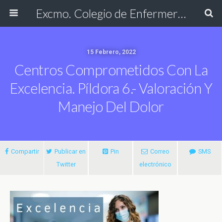
Excmo. Colegio de Enfermería de Cádiz
15 Febrero, 2022
Centros Comprometidos Con La
Excelencia. Píldora 6.- Valoración Y
Manejo Del Dolor
Compartir
Publicar en
Pin
Correo
SMS
Twitter
electrónico