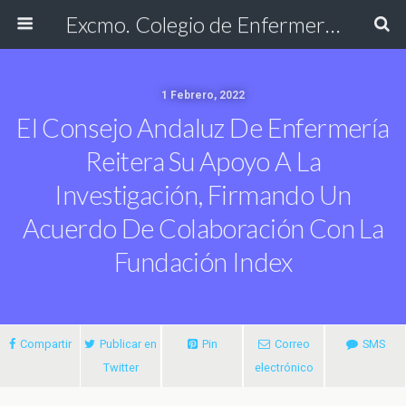
Excmo. Colegio de Enfermería de Cádiz
1 Febrero, 2022
El Consejo Andaluz De Enfermería
Reitera Su Apoyo A La
Investigación, Firmando Un
Acuerdo De Colaboración Con La
Fundación Index
Compartir
Publicar en
Pin
Correo
SMS
Twitter
electrónico