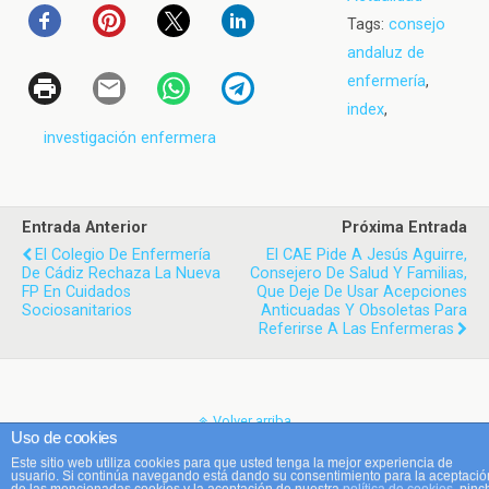
Tags:
consejo
andaluz de
enfermería
,
index
,
investigación enfermera
Entrada Anterior
Próxima Entrada
El Colegio De Enfermería
El CAE Pide A Jesús Aguirre,
De Cádiz Rechaza La Nueva
Consejero De Salud Y Familias,
FP En Cuidados
Que Deje De Usar Acepciones
Sociosanitarios
Anticuadas Y Obsoletas Para
Referirse A Las Enfermeras
Volver arriba
Uso de cookies
Este sitio web utiliza cookies para que usted tenga la mejor experiencia de
Móvil
Escritorio
usuario. Si continúa navegando está dando su consentimiento para la aceptació