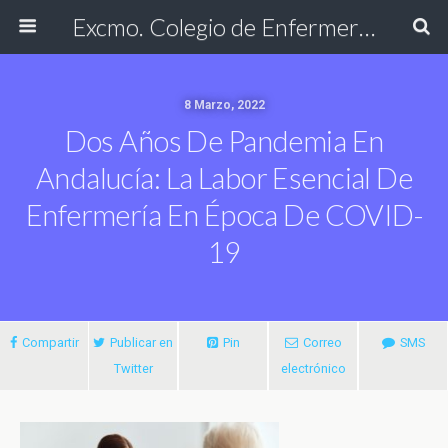
Excmo. Colegio de Enfermería de Cádiz
8 Marzo, 2022
Dos Años De Pandemia En
Andalucía: La Labor Esencial De
Enfermería En Época De COVID-
19
Compartir
Publicar en
Pin
Correo
SMS
Twitter
electrónico