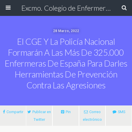
Excmo. Colegio de Enfermería de Cádiz
28 Marzo, 2022
El CGE Y La Policía Nacional
Formarán A Las Más De 325.000
Enfermeras De España Para Darles
Herramientas De Prevención
Contra Las Agresiones
Compartir
Publicar en
Pin
Correo
SMS
Twitter
electrónico