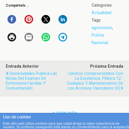
Categories:
Compártelo …
Actualidad
Tags:
agresiones
,
Policía
Nacional
Entrada Anterior
Próxima Entrada
Universidades Publica Las
Centros Comprometidos Con
Notas Del Examen De
La Excelencia. Píldora 12.-
Enfermería Familiar Y
Cuidados Y Mantenimiento De
Comunitaria￼
Los Accesos Vasculares (II)
Volver arriba
Uso de cookies
Este sitio web utiliza cookies para que usted tenga la mejor experiencia de
Móvil
Escritorio
usuario. Si continúa navegando está dando su consentimiento para la aceptació