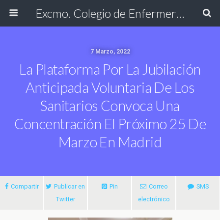
Excmo. Colegio de Enfermería de Cádiz
7 Marzo, 2022
La Plataforma Por La Jubilación
Anticipada Voluntaria De Los
Sanitarios Convoca Una
Concentración El Próximo 25 De
Marzo En Madrid
Compartir
Publicar en
Pin
Correo
SMS
Twitter
electrónico